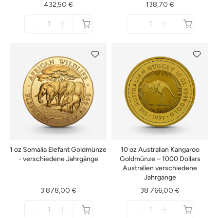
432,50 €
138,70 €
Menge
Menge
für
für
nicht
nicht
verfügbar
verfügbar
1 oz Somalia Elefant Goldmünze
10 oz Australian Kangaroo
- verschiedene Jahrgänge
Goldmünze – 1000 Dollars
Australien verschiedene
Jahrgänge
3.878,00 €
38.766,00 €
Menge
Menge
für
für