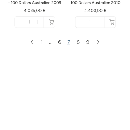
- 100 Dollars Australien 2009
100 Dollars Australien 2010
4.035,00 €
4.403,00 €
Menge
Menge
für
für
nicht
nicht
verfügbar
verfügbar
1
...
6
7
8
9