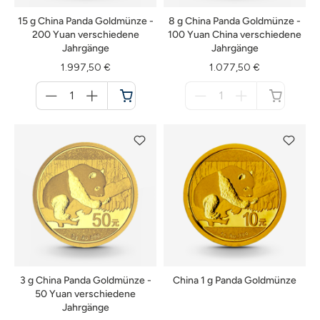
15 g China Panda Goldmünze -
8 g China Panda Goldmünze -
200 Yuan verschiedene
100 Yuan China verschiedene
Jahrgänge
Jahrgänge
1.997,50 €
1.077,50 €
Menge
Menge
für
für
Warenkorb
nicht
verfügbar
3 g China Panda Goldmünze -
China 1 g Panda Goldmünze
50 Yuan verschiedene
Jahrgänge