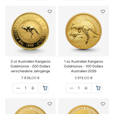
nicht
nicht
verfügbar
verfügbar
2 oz Australien Kangaroo
1 oz Australian Kangaroo
Goldmünze - 200 Dollars
Goldmünze - 100 Dollars
verschiedene Jahrgänge
Australien 2026
7.836,00 €
3.919,00 €
Menge
Menge
für
für
Warenkorb
Warenkorb