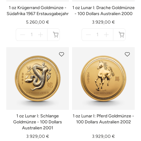
1 oz Krügerrand Goldmünze -
1 oz Lunar I: Drache Goldmünze
Südafrika 1967 Erstausgabejahr
- 100 Dollars Australien 2000
5.260,00 €
3.929,00 €
Menge
Menge
für
für
nicht
nicht
verfügbar
verfügbar
1 oz Lunar I: Schlange
1 oz Lunar I: Pferd Goldmünze -
Goldmünze - 100 Dollars
100 Dollars Australien 2002
Australien 2001
3.929,00 €
3.929,00 €