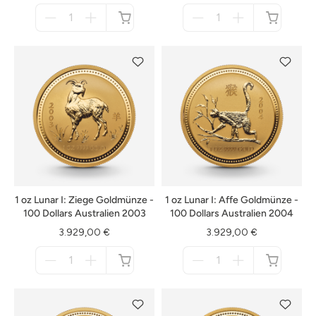
Menge
Menge
für
für
nicht
nicht
verfügbar
verfügbar
1 oz Lunar I: Ziege Goldmünze -
1 oz Lunar I: Affe Goldmünze -
100 Dollars Australien 2003
100 Dollars Australien 2004
3.929,00 €
3.929,00 €
Menge
Menge
für
für
nicht
nicht
verfügbar
verfügbar