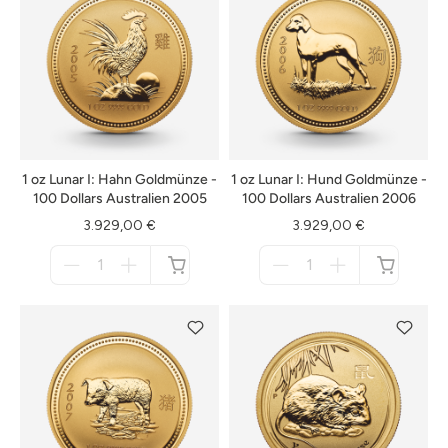
1 oz Lunar I: Hahn Goldmünze -
1 oz Lunar I: Hund Goldmünze -
100 Dollars Australien 2005
100 Dollars Australien 2006
3.929,00 €
3.929,00 €
Menge
Menge
für
für
nicht
nicht
verfügbar
verfügbar