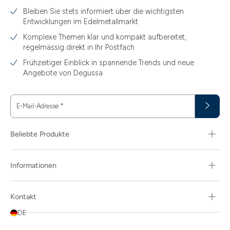
Bleiben Sie stets informiert über die wichtigsten
3.11
Entwicklungen im Edelmetallmarkt
3.12
Komplexe Themen klar und kompakt aufbereitet,
regelmässig direkt in Ihr Postfach
3.44
Frühzeitiger Einblick in spannende Trends und neue
3.58
Angebote von Degussa
3.60
E-Mail-Adresse
*
3.66
3.74
Beliebte Produkte
3.89
Informationen
30
30.48
Kontakt
31.10
DE
31.30