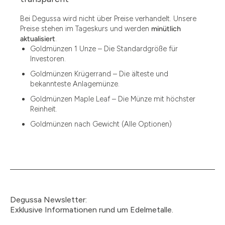
1.87
Bei Degussa wird nicht über Preise verhandelt. Unsere
Preise stehen im Tageskurs und werden
minütlich
12
aktualisiert
.
Goldmünzen 1 Unze – Die Standardgröße für
12.15
Investoren.
13.77
Goldmünzen Krügerrand – Die älteste und
bekannteste Anlagemünze.
15
Goldmünzen Maple Leaf – Die Münze mit höchster
Reinheit.
15.55
Goldmünzen nach Gewicht (Alle Optionen)
15.60
18.30
2.90
3
Degussa Newsletter:
3.05
Exklusive Informationen rund um Edelmetalle.
3.10