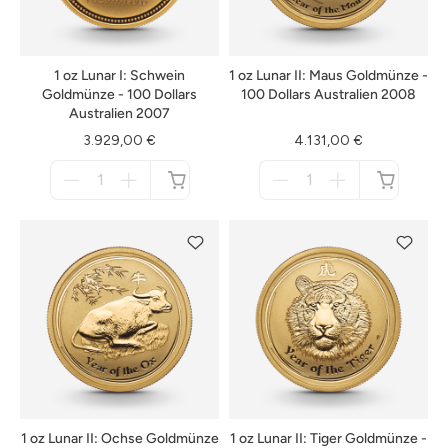
1 oz Lunar I: Schwein
1 oz Lunar II: Maus Goldmünze -
Goldmünze - 100 Dollars
100 Dollars Australien 2008
Australien 2007
3.929,00 €
4.131,00 €
Menge
Menge
für
für
nicht
nicht
verfügbar
verfügbar
1 oz Lunar II: Ochse Goldmünze
1 oz Lunar II: Tiger Goldmünze -