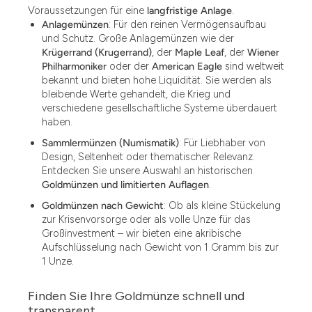
Voraussetzungen für eine
langfristige Anlage
.
Anlagemünzen
: Für den reinen Vermögensaufbau
und Schutz. Große Anlagemünzen wie der
Krügerrand (Krugerrand)
, der
Maple Leaf
, der
Wiener
Philharmoniker
oder der
American Eagle
sind weltweit
bekannt und bieten hohe Liquidität. Sie werden als
bleibende Werte gehandelt, die Krieg und
verschiedene gesellschaftliche Systeme überdauert
haben.
Sammlermünzen (Numismatik)
: Für Liebhaber von
Design, Seltenheit oder thematischer Relevanz.
Entdecken Sie unsere Auswahl an historischen
Goldmünzen und limitierten Auflagen
.
Goldmünzen nach Gewicht
: Ob als kleine Stückelung
zur Krisenvorsorge oder als volle Unze für das
Großinvestment – wir bieten eine akribische
Aufschlüsselung nach Gewicht von 1 Gramm bis zur
1 Unze.
Finden Sie Ihre Goldmünze schnell und
1.49
transparent