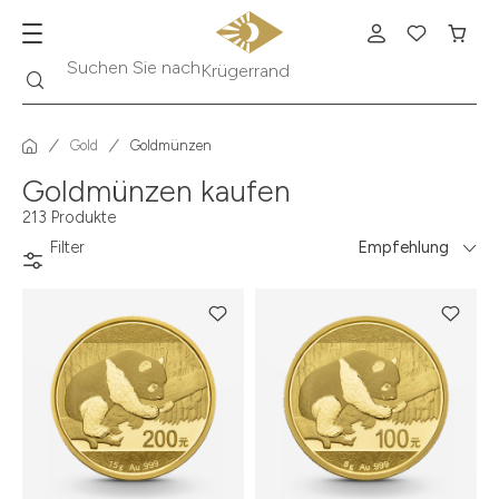
Suche
Suchen Sie nach
Krügerrand
Gold
Goldmünzen
Goldmünzen kaufen
213 Produkte
Filter
Empfehlung