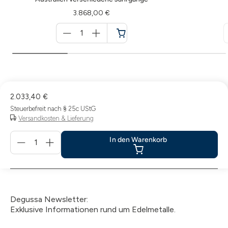
3.868,00 €
Menge
für
Warenkorb
2.033,40 €
Steuerbefreit nach § 25c UStG
Versandkosten & Lieferung
Menge
In den Warenkorb
für
In
den
Warenkorb
Degussa Newsletter:
Exklusive Informationen rund um Edelmetalle.