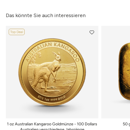
Das könnte Sie auch interessieren
Top Deal
1 oz Australian Kangaroo Goldmünze - 100 Dollars
50 
Australien verschiedene Jahrgänge