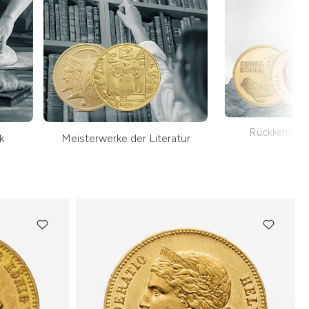
Rückkehr der
k
Meisterwerke der Literatur