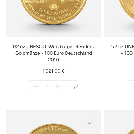
1/2 oz UNESCO: Würzburger Residenz
1/2 oz UN
Goldmünze - 100 Euro Deutschland
- 100
2010
1.921,00 €
Menge
für
nicht
verfügbar