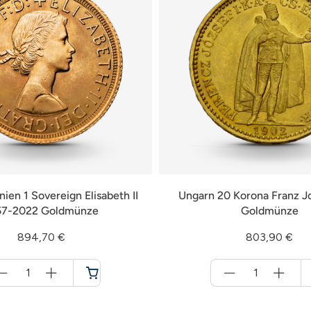
ien 1 Sovereign Elisabeth II
Ungarn 20 Korona Franz J
57-2022 Goldmünze
Goldmünze
894,70 €
803,90 €
Menge
Menge
für
für
Warenkorb
Warenkorb