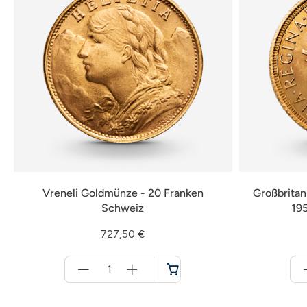
Vreneli Goldmünze - 20 Franken
Großbritann
Schweiz
19
727,50 €
Menge
für
Warenkorb