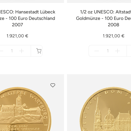
NESCO: Hansestadt Lübeck
1/2 oz UNESCO: Altstad
e - 100 Euro Deutschland
Goldmünze - 100 Euro De
2007
2008
1.921,00 €
1.921,00 €
Menge
Menge
für
für
nicht
nicht
verfügbar
verfügbar