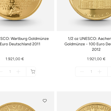
ESCO: Wartburg Goldmünze
1/2 oz UNESCO: Aache
 Euro Deutschland 2011
Goldmünze - 100 Euro De
2012
1.921,00 €
1.921,00 €
Menge
Menge
für
für
nicht
nicht
verfügbar
verfügbar