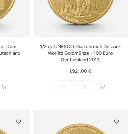
ner Dom
1/2 oz UNESCO: Gartenreich Dessau-
utschland
Wörlitz Goldmünze - 100 Euro
Deutschland 2013
1.921,00 €
Menge
für
nicht
verfügbar