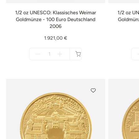
1/2 oz UNESCO: Klassisches Weimar
1/2 oz U
Goldmünze - 100 Euro Deutschland
Goldmünz
2006
1.921,00 €
Menge
für
nicht
verfügbar