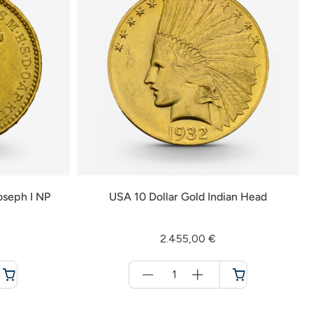
oseph I NP
USA 10 Dollar Gold Indian Head
2.455,00 €
Menge
für
Warenkorb