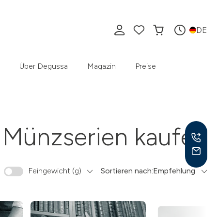
DE
Über Degussa
Magazin
Preise
Münzserien kaufen
Feingewicht (g)
Sortieren nach:
Empfehlung
Mo –
8:30