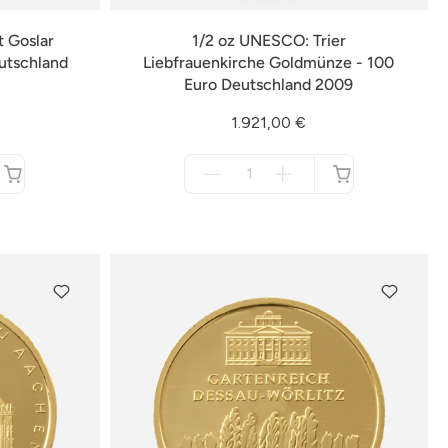
t Goslar
1/2 oz UNESCO: Trier
utschland
Liebfrauenkirche Goldmünze - 100
Euro Deutschland 2009
1.921,00 €
Menge
für
nicht
verfügbar