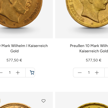
 Mark Wilhelm I Kaiserreich
Preußen 10 Mark Wilh
Gold
Kaiserreich Gold
577,50 €
577,50 €
Menge
Menge
für
für
Warenkorb
Warenkorb