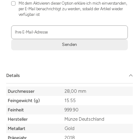
Mit dem Aktivieren dieser Option erkläre ich mich einverstanden,
per E-Mail benachrichtigt zu werden, sobald der Artikel wieder
verfügbar ist
Ihre E-Mail-Adresse
Senden
Zum
Absenden
müssen
Sie
Details
die
Zustimmung
Details
aktivieren.
Durchmesser
28,00 mm
Feingewicht (g)
15.55
Feinheit
999.90
Hersteller
Münze Deutschland
Metallart
Gold
Prägejahr
2018