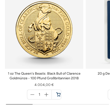
1 oz The Queen's Beasts: Black Bull of Clarence
20 g De
Goldmünze - 100 Pfund Großbritannien 2018
4.004,00 €
Menge
für
Warenkorb