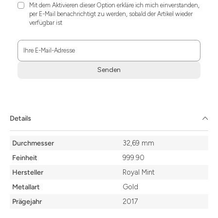
Mit dem Aktivieren dieser Option erkläre ich mich einverstanden,
per E-Mail benachrichtigt zu werden, sobald der Artikel wieder
verfügbar ist
Ihre E-Mail-Adresse
Senden
Zum
Absenden
müssen
Sie
Details
die
Zustimmung
Details
aktivieren.
Durchmesser
32,69 mm
Feinheit
999.90
Hersteller
Royal Mint
Metallart
Gold
Prägejahr
2017