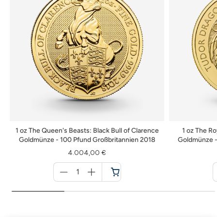
1 oz The Queen's Beasts: Black Bull of Clarence
1 oz The Ro
Goldmünze - 100 Pfund Großbritannien 2018
Goldmünze -
4.004,00 €
Menge
für
Warenkorb