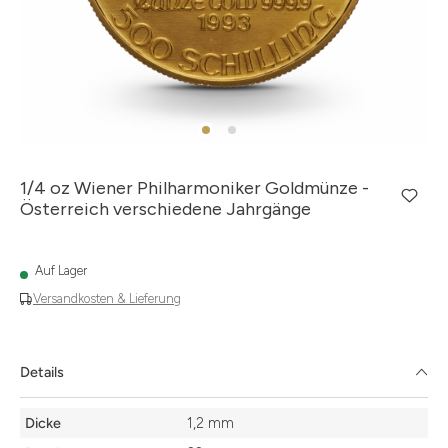
1/4 oz Wiener Philharmoniker Goldmünze -
Österreich verschiedene Jahrgänge
Auf Lager
Versandkosten & Lieferung
Details
Details
Dicke
1,2 mm