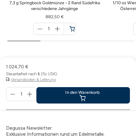
7,3 g Springbock Goldmünze - 2 Rand Südafrika
1/10 oz Wie
verschiedene Jahrgänge
Österre
882,50 €
Menge
für
Warenkorb
1.024,70 €
Steuerbefreit nach § 25c UStG
Versandkosten & Lieferung
Menge
In den Warenkorb
für
In
den
Warenkorb
Degussa Newsletter:
Exklusive Informationen rund um Edelmetalle.