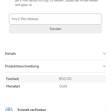
per E-Mail benachrichtigt zu werden, sobald der Artikel wieder
verfügbar ist
Ihre E-Mail-Adresse
Senden
Zum
Absenden
müssen
Sie
Details
die
Zustimmung
aktivieren.
Produktbeschreibung
Details
Feinheit
900.00
Metallart
Gold
Schnell verfügbar