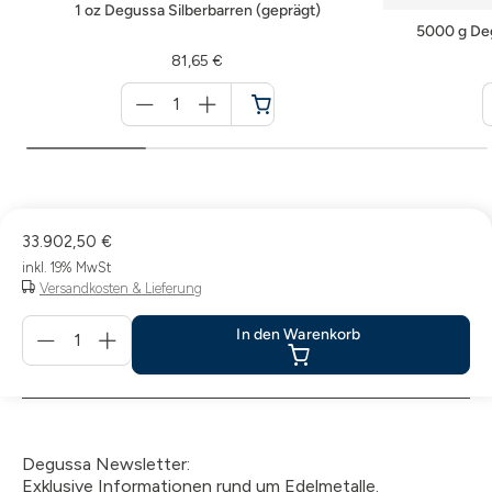
1 oz Degussa Silberbarren (geprägt)
5000 g Deg
81,65 €
Menge
für
Warenkorb
33.902,50 €
inkl. 19% MwSt
Versandkosten & Lieferung
Menge
In den Warenkorb
für
In
den
Warenkorb
Degussa Newsletter:
Exklusive Informationen rund um Edelmetalle.