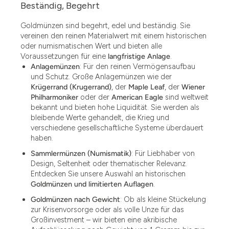
Beständig, Begehrt
Goldmünzen sind begehrt, edel und beständig. Sie
vereinen den reinen Materialwert mit einem historischen
oder numismatischen Wert und bieten alle
Voraussetzungen für eine
langfristige Anlage
.
Anlagemünzen
: Für den reinen Vermögensaufbau
und Schutz. Große Anlagemünzen wie der
Krügerrand (Krugerrand)
, der
Maple Leaf
, der
Wiener
Philharmoniker
oder der
American Eagle
sind weltweit
bekannt und bieten hohe Liquidität. Sie werden als
bleibende Werte gehandelt, die Krieg und
verschiedene gesellschaftliche Systeme überdauert
haben.
Sammlermünzen (Numismatik)
: Für Liebhaber von
Design, Seltenheit oder thematischer Relevanz.
Entdecken Sie unsere Auswahl an historischen
Goldmünzen und limitierten Auflagen
.
Goldmünzen nach Gewicht
: Ob als kleine Stückelung
zur Krisenvorsorge oder als volle Unze für das
Großinvestment – wir bieten eine akribische