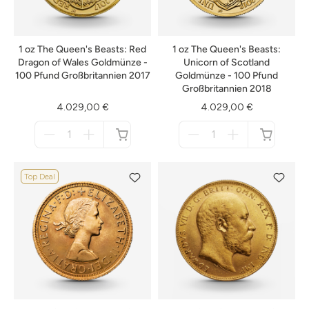
1 oz The Queen's Beasts: Red
1 oz The Queen's Beasts:
Dragon of Wales Goldmünze -
Unicorn of Scotland
100 Pfund Großbritannien 2017
Goldmünze - 100 Pfund
Großbritannien 2018
4.029,00 €
4.029,00 €
Menge
Menge
für
für
nicht
nicht
verfügbar
verfügbar
Top Deal