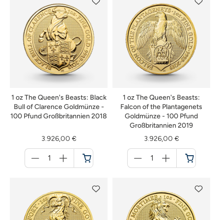
1 oz The Queen's Beasts: Black
1 oz The Queen's Beasts:
Bull of Clarence Goldmünze -
Falcon of the Plantagenets
100 Pfund Großbritannien 2018
Goldmünze - 100 Pfund
Großbritannien 2019
3.926,00 €
3.926,00 €
Menge
Menge
für
für
Warenkorb
Warenkorb