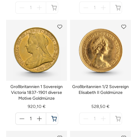
Menge
Menge
für
für
nicht
nicht
verfügbar
verfügbar
Großbritannien 1 Sovereign
Großbritannien 1/2 Sovereign
Victoria 1837-1901 diverse
Elisabeth II Goldmünze
Motive Goldmünze
920,10 €
528,50 €
Menge
Menge
für
für
Warenkorb
nicht
verfügbar