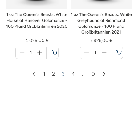
1 oz The Queen's Beasts: White
1 oz The Queen's Beasts: White
Horse of Hanover Goldmünze -
Greyhound of Richmond
100 Pfund Großbritannien 2020
Goldmünze - 100 Pfund
Großbritannien 2021
4.029,00 €
3.926,00 €
Menge
Menge
für
für
Warenkorb
Warenkorb
1
2
3
4
...
9