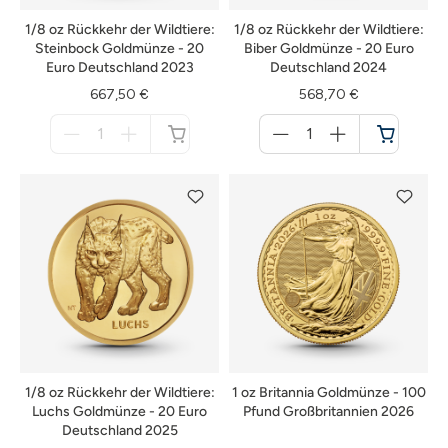
1/8 oz Rückkehr der Wildtiere:
1/8 oz Rückkehr der Wildtiere:
Steinbock Goldmünze - 20
Biber Goldmünze - 20 Euro
Euro Deutschland 2023
Deutschland 2024
667,50 €
568,70 €
Menge
Menge
für
für
nicht
Warenkorb
verfügbar
1/8 oz Rückkehr der Wildtiere:
1 oz Britannia Goldmünze - 100
Luchs Goldmünze - 20 Euro
Pfund Großbritannien 2026
Deutschland 2025