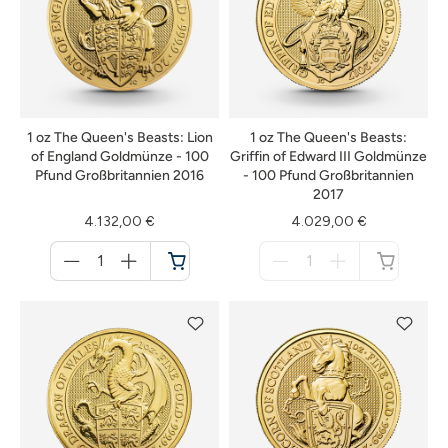
1 oz The Queen's Beasts: Lion
1 oz The Queen's Beasts:
of England Goldmünze - 100
Griffin of Edward III Goldmünze
Pfund Großbritannien 2016
- 100 Pfund Großbritannien
2017
4.132,00 €
4.029,00 €
Menge
Menge
für
für
Warenkorb
nicht
verfügbar