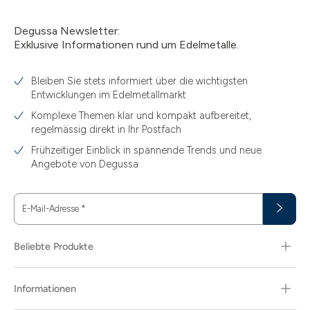
3
Degussa Newsletter:
3.05
Exklusive Informationen rund um Edelmetalle.
3.10
Bleiben Sie stets informiert über die wichtigsten
3.11
Entwicklungen im Edelmetallmarkt
3.12
Komplexe Themen klar und kompakt aufbereitet,
regelmässig direkt in Ihr Postfach
3.44
Frühzeitiger Einblick in spannende Trends und neue
3.58
Angebote von Degussa
3.60
E-Mail-Adresse
*
3.66
3.74
Beliebte Produkte
3.89
Informationen
30