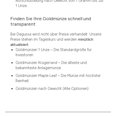
Aufschlüsselung nach Gewicht von 1 Gramm bis zur
1 Unze.
Finden Sie Ihre Goldmünze schnell und
1.49
transparent
1.87
Bei Degussa wird nicht über Preise verhandelt. Unsere
Preise stehen im Tageskurs und werden
minütlich
12
aktualisiert
.
Goldmünzen 1 Unze – Die Standardgröße für
12.15
Investoren.
13.77
Goldmünzen Krügerrand – Die älteste und
bekannteste Anlagemünze.
15
Goldmünzen Maple Leaf – Die Münze mit höchster
Reinheit.
15.55
Goldmünzen nach Gewicht (Alle Optionen)
15.60
18.30
2.90