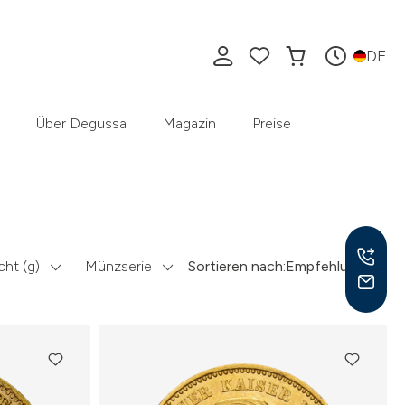
DE
Über Degussa
Magazin
Preise
ht (g)
Münzserie
Sortieren nach:
Empfehlung
Mo –
8:30