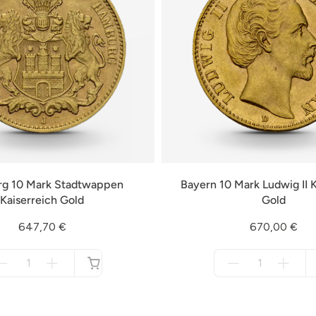
g 10 Mark Stadtwappen
Bayern 10 Mark Ludwig II K
Kaiserreich Gold
Gold
647,70 €
670,00 €
Menge
Menge
für
für
nicht
nicht
verfügbar
verfügbar