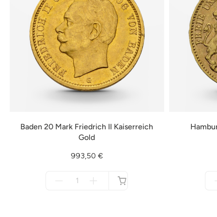
Baden 20 Mark Friedrich II Kaiserreich
Hambur
Gold
993,50 €
Menge
für
nicht
verfügbar