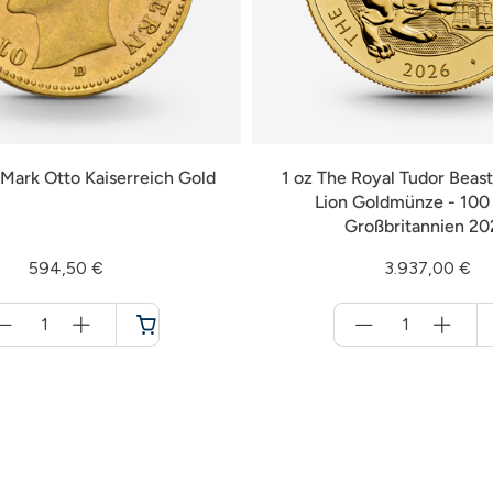
Mark Otto Kaiserreich Gold
1 oz The Royal Tudor Beast
Lion Goldmünze - 100
Großbritannien 20
594,50 €
3.937,00 €
Menge
Menge
für
für
Warenkorb
Warenkorb