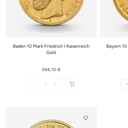
Baden 10 Mark Friedrich I Kaiserreich
Bayern 10 
Gold
594,10 €
Menge
für
nicht
verfügbar