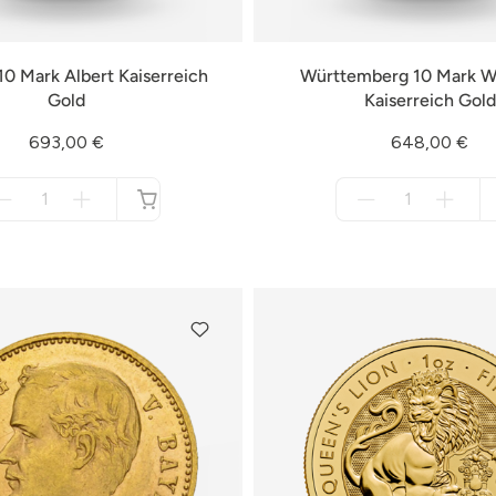
0 Mark Albert Kaiserreich
Württemberg 10 Mark Wi
Gold
Kaiserreich Gold
693,00 €
648,00 €
Menge
Menge
für
für
nicht
nicht
verfügbar
verfügbar