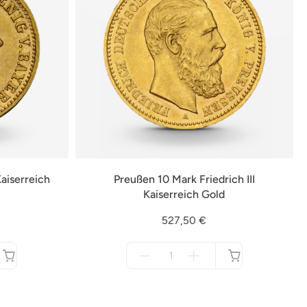
aiserreich
Preußen 10 Mark Friedrich III
Kaiserreich Gold
527,50 €
Menge
für
nicht
verfügbar