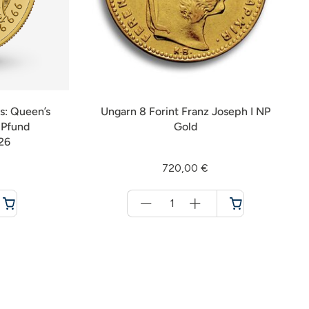
s: Queen’s
Ungarn 8 Forint Franz Joseph I NP
 Pfund
Gold
26
720,00 €
Menge
für
Warenkorb