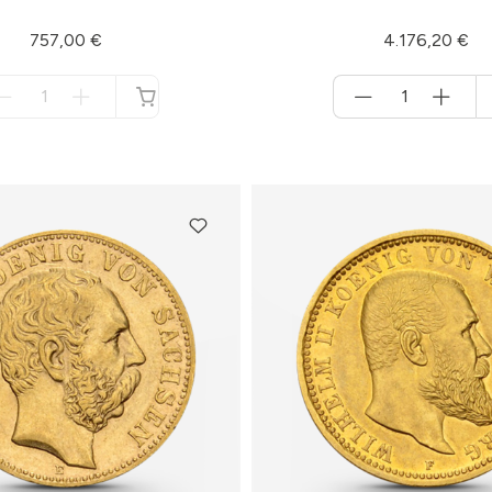
757,00 €
4.176,20 €
Menge
Menge
für
für
nicht
Warenkorb
verfügbar