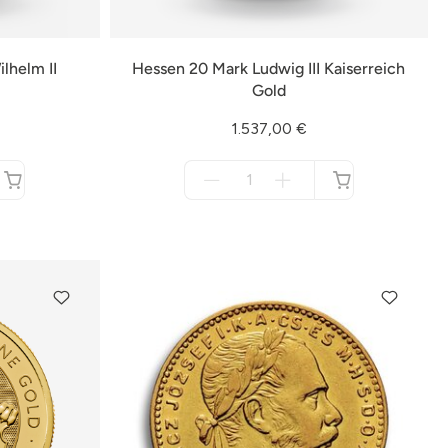
lhelm II
Hessen 20 Mark Ludwig III Kaiserreich
Gold
1.537,00 €
Menge
für
nicht
verfügbar