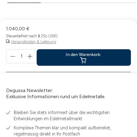
1.040,00 €
Steuerbefreit nach § 25c UStG
Versandkosten & Lieferung
Menge
In den Warenkorb
für
In
den
Warenkorb
Degussa Newsletter:
Exklusive Informationen rund um Edelmetalle.
Bleiben Sie stets informiert über die wichtigsten
Entwicklungen im Edelmetallmarkt
Komplexe Themen klar und kompakt aufbereitet,
regelmässig direkt in Ihr Postfach