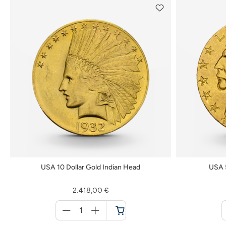
USA 10 Dollar Gold Indian Head
USA 5
2.418,00 €
Menge
für
Warenkorb