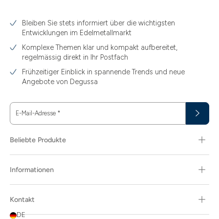
Bleiben Sie stets informiert über die wichtigsten
1.49
Entwicklungen im Edelmetallmarkt
1.87
Komplexe Themen klar und kompakt aufbereitet,
regelmässig direkt in Ihr Postfach
11.61
Frühzeitiger Einblick in spannende Trends und neue
15
Angebote von Degussa
15.55
E-Mail-Adresse
*
15.60
18.30
Beliebte Produkte
29.03
Informationen
3.10
3.43
Kontakt
3.58
DE