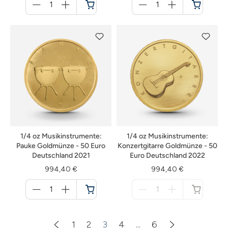
für
für
Warenkorb
Warenkorb
1/4 oz Musikinstrumente:
1/4 oz Musikinstrumente:
Pauke Goldmünze - 50 Euro
Konzertgitarre Goldmünze - 50
Deutschland 2021
Euro Deutschland 2022
994,40 €
994,40 €
Menge
Menge
für
für
Warenkorb
nicht
verfügbar
1
2
3
4
...
6