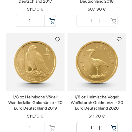
Deutschland 2017
Deutschland 2018
511,70 €
587,90 €
Menge
Menge
für
für
Warenkorb
nicht
verfügbar
1/8 oz Heimische Vögel:
1/8 oz Heimische Vögel:
Wanderfalke Goldmünze - 20
Weißstorch Goldmünze - 20
Euro Deutschland 2019
Euro Deutschland 2020
511,70 €
511,70 €
Menge
Menge
für
für