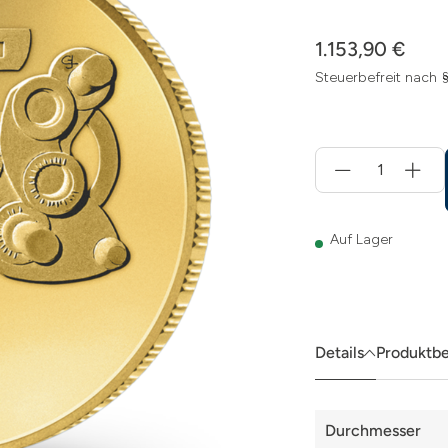
1.153,90 €
Steuerbefreit nach 
Menge
für
In
den
Warenkorb
Auf Lager
Details
Produktb
Details
Durchmesser