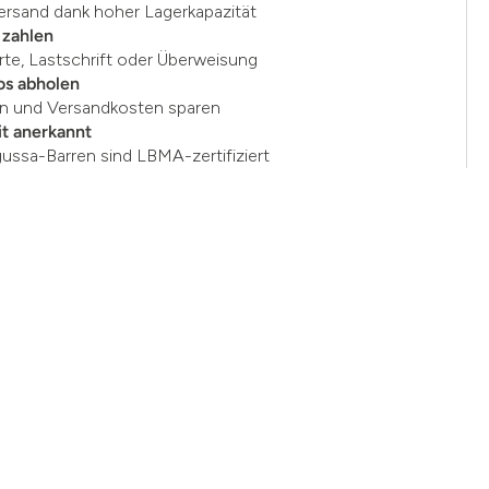
ersand dank hoher Lagerkapazität
 zahlen
rte, Lastschrift oder Überweisung
os abholen
en und Versandkosten sparen
t anerkannt
gussa-Barren sind LBMA-zertifiziert