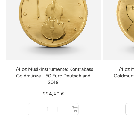
1/4 oz Musikinstrumente: Kontrabass
1/4 oz 
Goldmünze - 50 Euro Deutschland
Goldmünz
2018
994,40 €
Menge
für
nicht
verfügbar