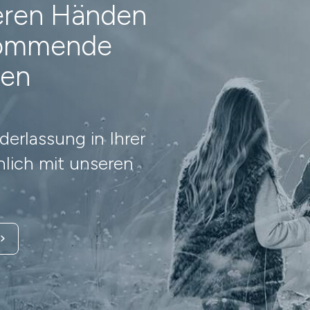
heren Händen
 kommende
nen
erlassung in Ihrer
lich mit unseren