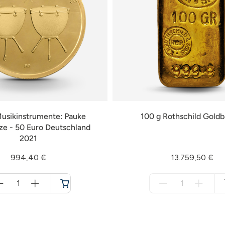
Musikinstrumente: Pauke
100 g Rothschild Goldb
e - 50 Euro Deutschland
2021
994,40 €
13.759,50 €
Menge
Menge
für
für
Warenkorb
nicht
verfügbar