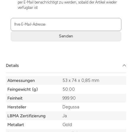
per E-Mail benachrichtigt zu werden, sobald der Artikel wieder
verfügbar ist
Ihre E-Mail-Adresse
Senden
Zum
Absenden
müssen
Sie
Details
die
Zustimmung
Details
aktivieren.
Abmessungen
53 x 74 x 0,85 mm
Feingewicht (g)
50.00
Feinheit
999.90
Hersteller
Degussa
LBMA Zertifizierung
Ja
Metallart
Gold