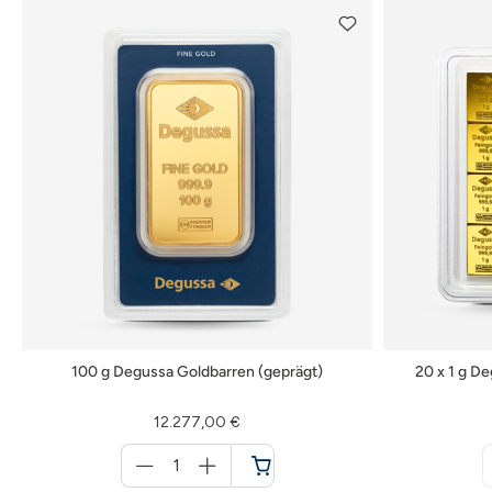
100 g Degussa Goldbarren (geprägt)
20 x 1 g D
12.277,00 €
Menge
für
Warenkorb