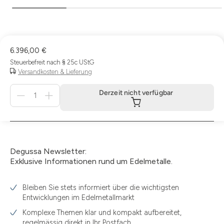
6.396,00 €
Steuerbefreit nach § 25c UStG
Versandkosten & Lieferung
Menge
Derzeit nicht verfügbar
für
Derzeit
nicht
verfügbar
Degussa Newsletter:
Exklusive Informationen rund um Edelmetalle.
Bleiben Sie stets informiert über die wichtigsten
Entwicklungen im Edelmetallmarkt
Komplexe Themen klar und kompakt aufbereitet,
regelmässig direkt in Ihr Postfach