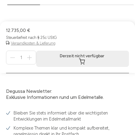
12.735,00 €
Steuerbefreit nach § 25c UStG
Versandkosten & Lieferung
Menge
Derzeit nicht verfügbar
für
Derzeit
nicht
verfügbar
Degussa Newsletter:
Exklusive Informationen rund um Edelmetalle.
Bleiben Sie stets informiert über die wichtigsten
Entwicklungen im Edelmetallmarkt
Komplexe Themen klar und kompakt aufbereitet,
regelmässig direkt in Ihr Postfach