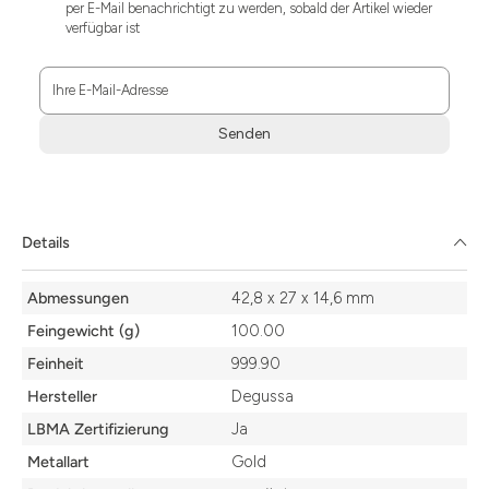
per E-Mail benachrichtigt zu werden, sobald der Artikel wieder
verfügbar ist
Ihre E-Mail-Adresse
Senden
Zum
Absenden
müssen
Sie
Details
die
Zustimmung
Details
aktivieren.
Abmessungen
42,8 x 27 x 14,6 mm
Feingewicht (g)
100.00
Feinheit
999.90
Hersteller
Degussa
LBMA Zertifizierung
Ja
Metallart
Gold