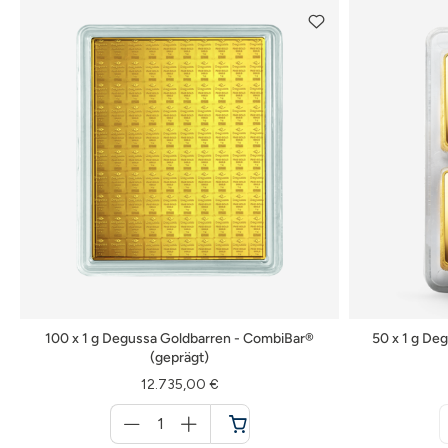
100 x 1 g Degussa Goldbarren - CombiBar®
50 x 1 g De
(geprägt)
12.735,00 €
Menge
für
Warenkorb