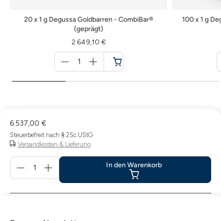
20 x 1 g Degussa Goldbarren - CombiBar®
100 x 1 g D
(geprägt)
2.649,10 €
Menge
für
Warenkorb
6.537,00 €
Steuerbefreit nach § 25c UStG
Versandkosten & Lieferung
Menge
In den Warenkorb
für
In
den
Warenkorb