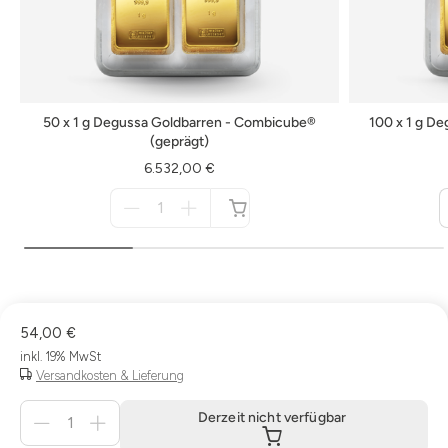
50 x 1 g Degussa Goldbarren - Combicube®
100 x 1 g D
(geprägt)
6.532,00 €
Menge
für
nicht
verfügbar
54,00 €
inkl. 19% MwSt
Versandkosten & Lieferung
Menge
Derzeit nicht verfügbar
für
Derzeit