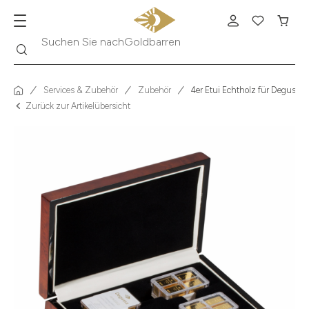
Suche
Suchen Sie nach
Krügerrand
Services & Zubehör
Zubehör
4er Etui Echtholz für Deguss
Zurück zur Artikelübersicht