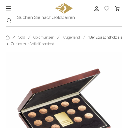
Suche
Suchen Sie nach
Krügerrand
Gold
Goldmünzen
Krügerrand
18er Etui Echtholz als Go
Zurück zur Artikelübersicht