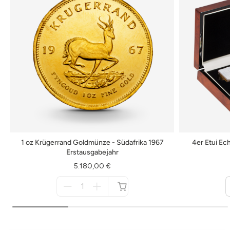
1 oz Krügerrand Goldmünze - Südafrika 1967
4er Etui E
Erstausgabejahr
5.180,00 €
Menge
für
nicht
verfügbar