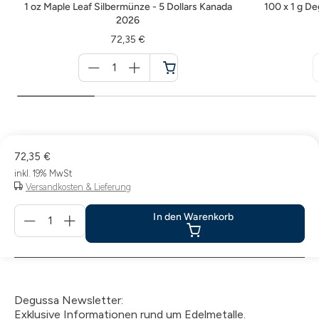
1 oz Maple Leaf Silbermünze - 5 Dollars Kanada
100 x 1 g D
2026
72,35 €
Menge
für
Warenkorb
72,35 €
inkl. 19% MwSt
Versandkosten & Lieferung
Menge
In den Warenkorb
für
In
den
Warenkorb
Degussa Newsletter:
Exklusive Informationen rund um Edelmetalle.