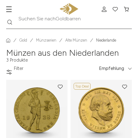
Goldbarren
Suche
Suchen Sie nach
Gold
Münzserien
Alte Münzen
Niederlande
Münzen aus den Niederlanden
3 Produkte
Filter
Empfehlung
Top Deal