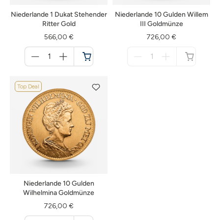
Niederlande 1 Dukat Stehender
Niederlande 10 Gulden Willem
Ritter Gold
III Goldmünze
566,00 €
726,00 €
Menge
Menge
für
für
Warenkorb
nicht
verfügbar
Top Deal
Niederlande 10 Gulden
Wilhelmina Goldmünze
726,00 €
Menge