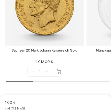
Sachsen 20 Mark Johann Kaiserreich Gold
Münzkaps
1.012,00 €
Menge
für
nicht
verfügbar
1,00 €
inkl. 19% MwSt