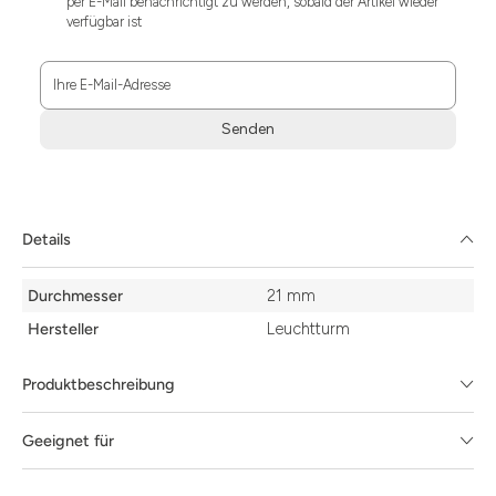
per E-Mail benachrichtigt zu werden, sobald der Artikel wieder
verfügbar ist
Ihre E-Mail-Adresse
Senden
Zum
Absenden
müssen
Sie
Details
die
Zustimmung
Details
aktivieren.
Durchmesser
21 mm
Hersteller
Leuchtturm
Produktbeschreibung
Geeignet für