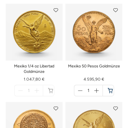
Mexiko 1/4 oz Libertad
Mexiko 50 Pesos Goldmünze
Goldmünze
1.047,80 €
4.595,90 €
Menge
Menge
für
für
nicht
Warenkorb
verfügbar