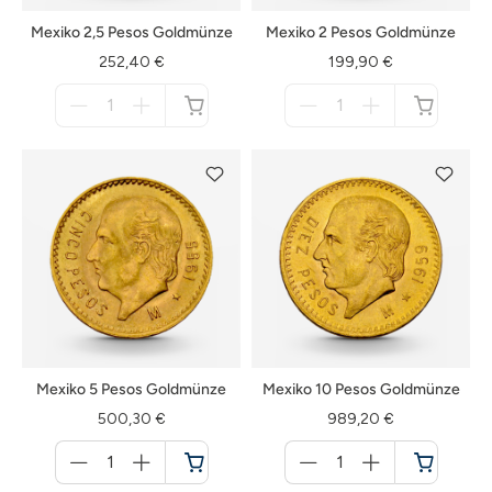
Mexiko 2,5 Pesos Goldmünze
Mexiko 2 Pesos Goldmünze
252,40 €
199,90 €
Menge
Menge
für
für
nicht
nicht
verfügbar
verfügbar
Mexiko 5 Pesos Goldmünze
Mexiko 10 Pesos Goldmünze
500,30 €
989,20 €
Menge
Menge
für
für
Warenkorb
Warenkorb