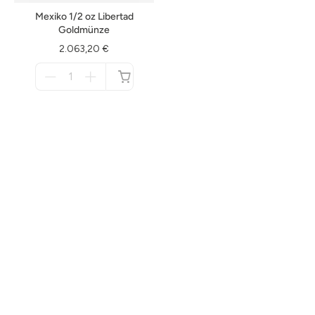
Mexiko 1/2 oz Libertad
Goldmünze
2.063,20 €
Menge
für
nicht
verfügbar