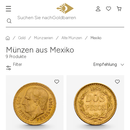
Suche
Suchen Sie nach
Goldbarren
Gold
Münzserien
Alte Münzen
Mexiko
Münzen aus Mexiko
9 Produkte
Filter
Empfehlung