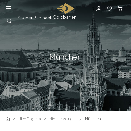
Suche
Suchen Sie nach
Krügerrand
München
Über Degussa
Niederlassungen
München