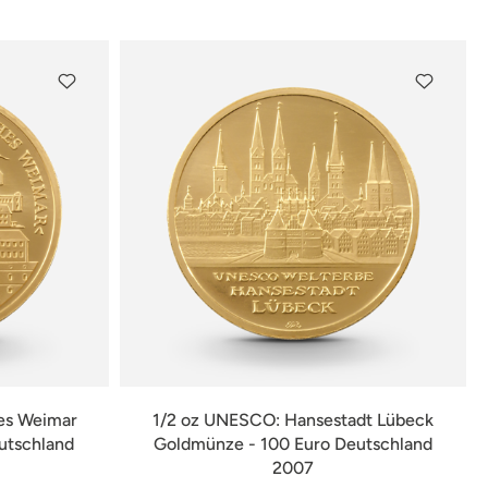
verfügbar
es Weimar
1/2 oz UNESCO: Hansestadt Lübeck
utschland
Goldmünze - 100 Euro Deutschland
2007