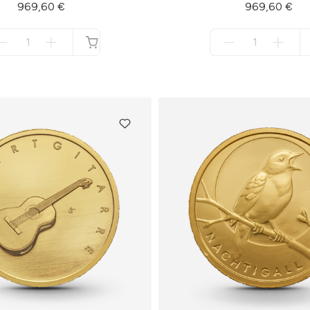
969,60 €
969,60 €
Menge
Menge
für
für
nicht
nicht
verfügbar
verfügbar