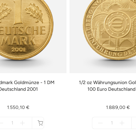
ldmark Goldmünze - 1 DM
1/2 oz Währungsunion Go
Deutschland 2001
100 Euro Deutschlan
1.550,10 €
1.889,00 €
Menge
Menge
für
für
nicht
nicht