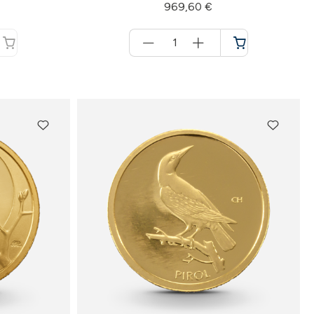
969,60 €
Menge
für
Warenkorb