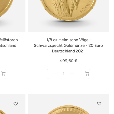
Weißstorch
1/8 oz Heimische Vögel:
utschland
Schwarzspecht Goldmünze - 20 Euro
Deutschland 2021
499,60 €
Menge
für
nicht
verfügbar