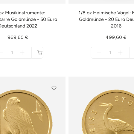
oz Musikinstrumente:
1/8 oz Heimische Vögel: N
tarre Goldmünze - 50 Euro
Goldmünze - 20 Euro De
Deutschland 2022
2016
969,60 €
499,60 €
Menge
Menge
für
für
nicht
nicht
verfügbar
verfügbar