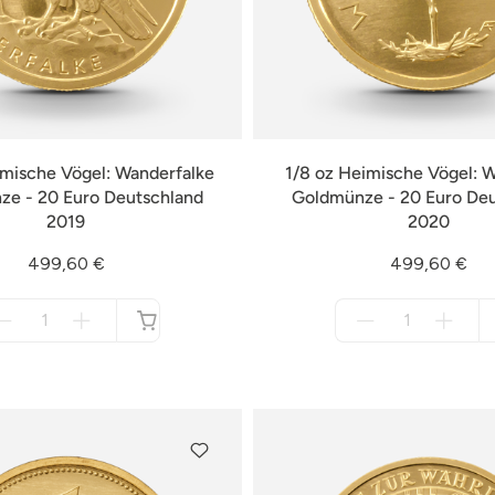
imische Vögel: Wanderfalke
1/8 oz Heimische Vögel: 
e - 20 Euro Deutschland
Goldmünze - 20 Euro De
2019
2020
499,60 €
499,60 €
Menge
Menge
für
für
nicht
nicht
verfügbar
verfügbar