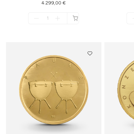
4.299,00 €
Menge
für
nicht
verfügbar