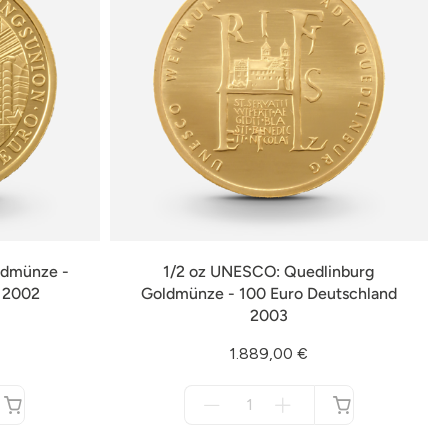
ldmünze -
1/2 oz UNESCO: Quedlinburg
d 2002
Goldmünze - 100 Euro Deutschland
2003
1.889,00 €
Menge
für
nicht