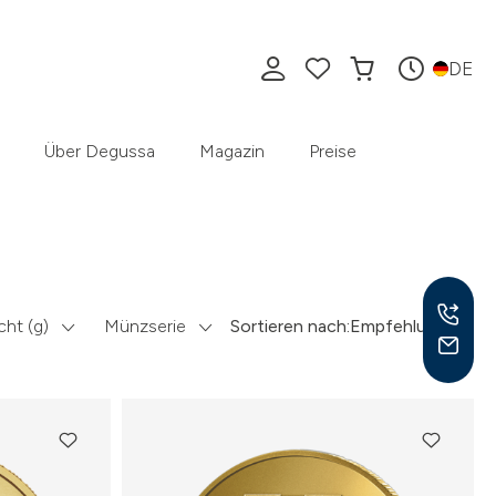
DE
Über Degussa
Magazin
Preise
ht (g)
Münzserie
Sortieren nach:
Empfehlung
Mo –
8:30