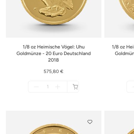
1/8 oz Heimische Vögel: Uhu
1/8 oz He
Goldmünze - 20 Euro Deutschland
Goldmünz
2018
575,80 €
Menge
für
nicht
verfügbar