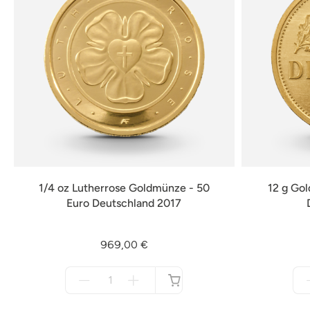
1/4 oz Lutherrose Goldmünze - 50
12 g Go
Euro Deutschland 2017
969,00 €
Menge
für
nicht