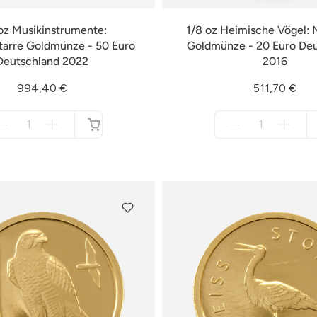
oz Musikinstrumente:
1/8 oz Heimische Vögel: N
tarre Goldmünze - 50 Euro
Goldmünze - 20 Euro De
Deutschland 2022
2016
994,40 €
511,70 €
Menge
Menge
für
für
nicht
nicht
verfügbar
verfügbar