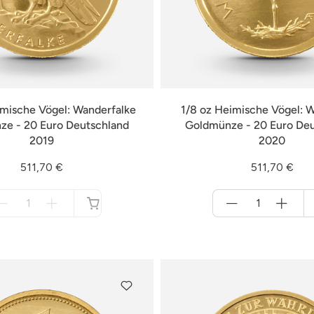
imische Vögel: Wanderfalke
1/8 oz Heimische Vögel: 
e - 20 Euro Deutschland
Goldmünze - 20 Euro De
2019
2020
511,70 €
511,70 €
Menge
Menge
für
für
nicht
Warenkorb
verfügbar