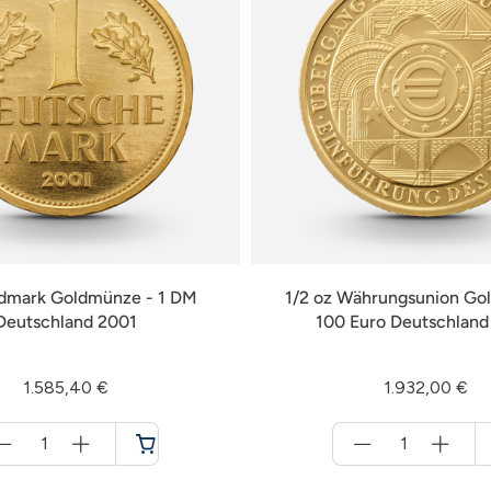
ldmark Goldmünze - 1 DM
1/2 oz Währungsunion Go
Deutschland 2001
100 Euro Deutschlan
1.585,40 €
1.932,00 €
Menge
Menge
für
für
Warenkorb
Warenkorb