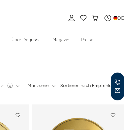
DE
Über Degussa
Magazin
Preise
ht (g)
Münzserie
Sortieren nach:
Empfehlung
Mo –
8:30