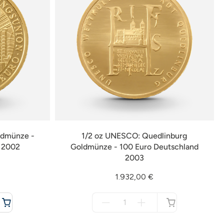
ldmünze -
1/2 oz UNESCO: Quedlinburg
d 2002
Goldmünze - 100 Euro Deutschland
2003
1.932,00 €
Menge
für
nicht