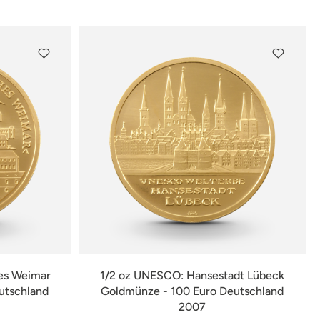
verfügbar
es Weimar
1/2 oz UNESCO: Hansestadt Lübeck
utschland
Goldmünze - 100 Euro Deutschland
2007