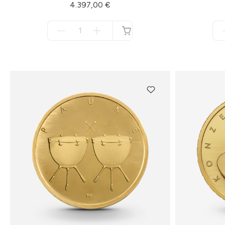
4.397,00 €
Menge
für
nicht
verfügbar