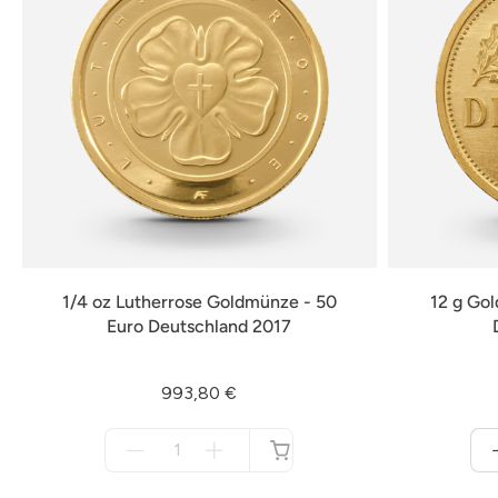
1/4 oz Lutherrose Goldmünze - 50
12 g Go
Euro Deutschland 2017
993,80 €
Menge
für
nicht