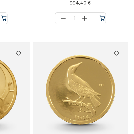
994,40 €
Menge
für
Warenkorb