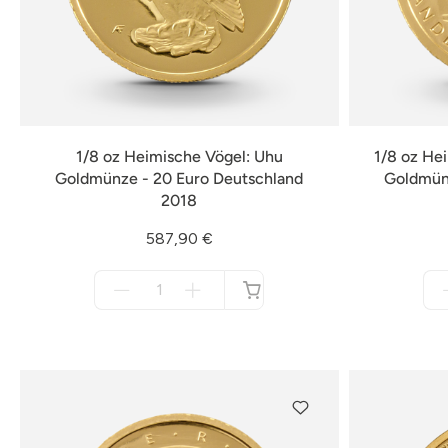
1/8 oz Heimische Vögel: Uhu
1/8 oz He
Goldmünze - 20 Euro Deutschland
Goldmünz
2018
587,90 €
Menge
für
nicht
verfügbar