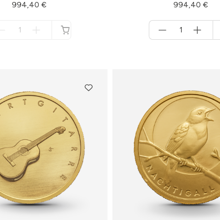
994,40 €
994,40 €
Menge
Menge
für
für
nicht
Warenkorb
verfügbar