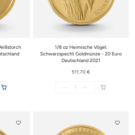
Weißstorch
1/8 oz Heimische Vögel:
utschland
Schwarzspecht Goldmünze - 20 Euro
Deutschland 2021
511,70 €
Menge
für
nicht
verfügbar