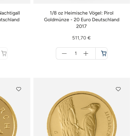
achtigall
1/8 oz Heimische Vögel: Pirol
utschland
Goldmünze - 20 Euro Deutschland
2017
511,70 €
Menge
für
Warenkorb