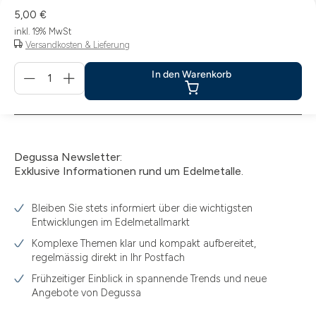
5,00 €
inkl. 19% MwSt
Versandkosten & Lieferung
Menge
In den Warenkorb
für
In
den
Warenkorb
Degussa Newsletter:
Exklusive Informationen rund um Edelmetalle.
Bleiben Sie stets informiert über die wichtigsten
Entwicklungen im Edelmetallmarkt
Komplexe Themen klar und kompakt aufbereitet,
regelmässig direkt in Ihr Postfach
Frühzeitiger Einblick in spannende Trends und neue
Angebote von Degussa