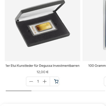
1er Etui Kunstleder für Degussa Investmentbarren
100 Gramm D
12,00 €
Menge
für
Warenkorb