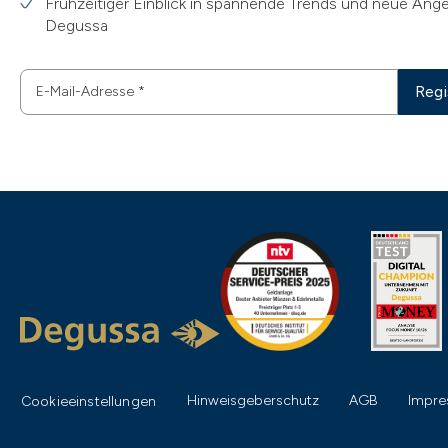
Frühzeitiger Einblick in spannende Trends und neue Ang
Degussa
Regi
E-Mail-Adresse
*
Hinweisgeberschutz
AGB
Impr
Cookieeinstellungen