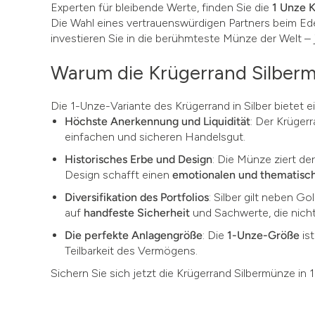
Experten für bleibende Werte, finden Sie die
1 Unze K
Die Wahl eines vertrauenswürdigen Partners beim Ede
investieren Sie in die berühmteste Münze der Welt – j
Warum die Krügerrand Silberm
Die 1-Unze-Variante des Krügerrand in Silber bietet
Höchste Anerkennung und Liquidität
: Der Krüger
einfachen und sicheren Handelsgut.
Historisches Erbe und Design
: Die Münze ziert de
Design schafft einen
emotionalen und thematisc
Diversifikation des Portfolios
: Silber gilt neben Go
auf
handfeste Sicherheit
und Sachwerte, die nich
Die perfekte Anlagengröße
: Die
1-Unze-Größe
is
Teilbarkeit des Vermögens.
Sichern Sie sich jetzt die Krügerrand Silbermünze in 