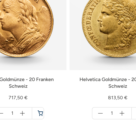
 Goldmünze - 20 Franken
Helvetica Goldmünze - 2
Schweiz
Schweiz
717,50 €
813,50 €
Menge
Menge
für
für
Warenkorb
Warenkorb