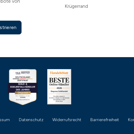
ebote von
Krügerrand
strieren
essum
Datenschutz
Widerrufsrecht
Barrierefreiheit
Ko