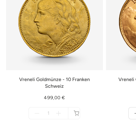
Vreneli Goldmünze - 10 Franken
Vreneli
Schweiz
499,00 €
Menge
für
nicht
verfügbar