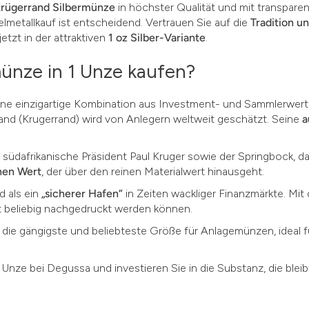
rügerrand Silbermünze
in höchster Qualität und mit transparen
lmetallkauf ist entscheidend. Vertrauen Sie auf die
Tradition u
etzt in der attraktiven
1 oz Silber-Variante
.
ünze in 1 Unze kaufen?
 eine einzigartige Kombination aus Investment- und Sammlerwert
rand (Krugerrand) wird von Anlegern weltweit geschätzt. Seine
a
r südafrikanische Präsident Paul Kruger sowie der Springbock, d
hen Wert
, der über den reinen Materialwert hinausgeht.
ld als ein
„sicherer Hafen“
in Zeiten wackliger Finanzmärkte. Mi
t beliebig nachgedruckt werden können.
t die gängigste und beliebteste Größe für Anlagemünzen, ideal 
1 Unze bei Degussa und investieren Sie in die Substanz, die bleib