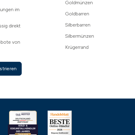
Goldmünzen
klungen im
Goldbarren
Silberbarren
sig direkt
Silbermünzen
ebote von
Krügerrand
strieren