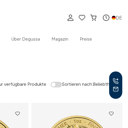
DE
Über Degussa
Magazin
Preise
r verfügbare Produkte
Sortieren nach:
Beliebtheit
Mo –
8:30