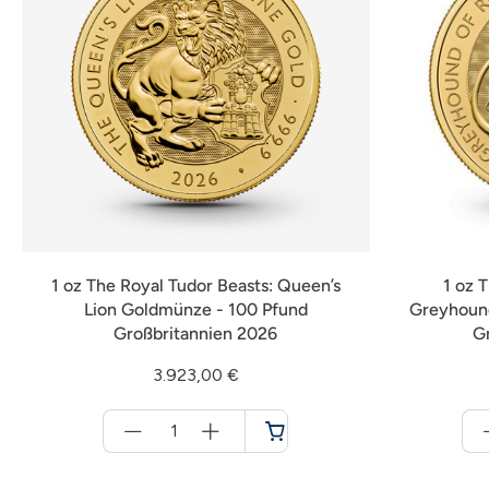
1 oz The Royal Tudor Beasts: Queen’s
1 oz 
Lion Goldmünze - 100 Pfund
Greyhound
Großbritannien 2026
G
3.923,00 €
Menge
für
Warenkorb