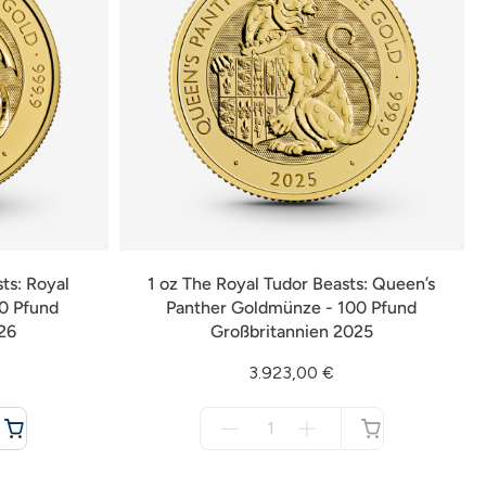
ts: Royal
1 oz The Royal Tudor Beasts: Queen’s
0 Pfund
Panther Goldmünze - 100 Pfund
26
Großbritannien 2025
3.923,00 €
Menge
für
nicht
verfügbar