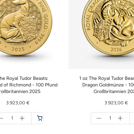
The Royal Tudor Beasts:
1 oz The Royal Tudor Beas
 of Richmond - 100 Pfund
Dragon Goldmünze - 10
roßbritannien 2025
Großbritannien 20
3.923,00 €
3.923,00 €
Menge
Menge
für
für
Warenkorb
Warenkorb