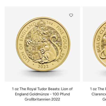
1 oz The Royal Tudor Beasts: Lion of
1 oz The 
England Goldmünze - 100 Pfund
Clarenc
Großbritannien 2022
G