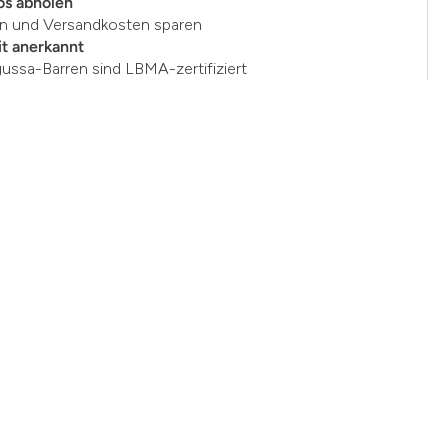
os abholen
en und Versandkosten sparen
t anerkannt
gussa-Barren sind LBMA-zertifiziert