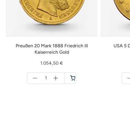
Preußen 20 Mark 1888 Friedrich III
USA 5 D
Kaiserreich Gold
1.054,50 €
Menge
für
Warenkorb