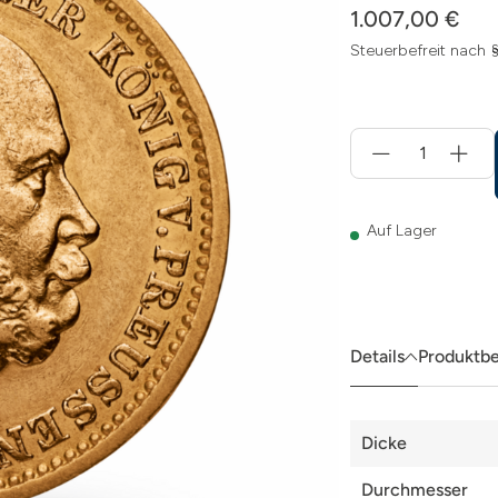
1.007,00 €
Steuerbefreit nach 
Menge
für
In
den
Warenkorb
Auf Lager
Details
Produktb
Details
Dicke
Durchmesser