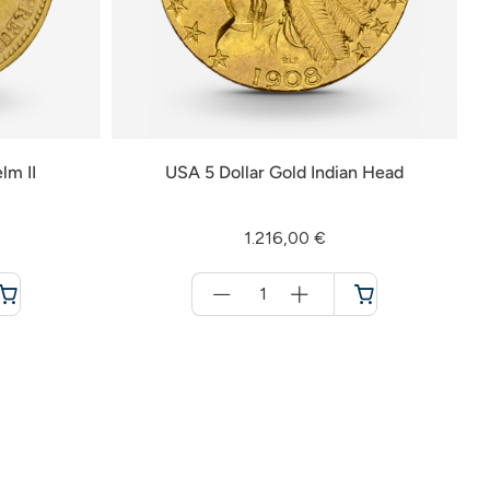
lm II
USA 5 Dollar Gold Indian Head
1.216,00 €
Menge
für
Warenkorb