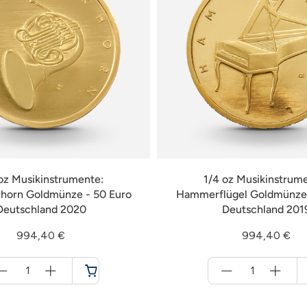
oz Musikinstrumente:
1/4 oz Musikinstrum
horn Goldmünze - 50 Euro
Hammerflügel Goldmünze 
Deutschland 2020
Deutschland 201
994,40 €
994,40 €
Menge
Menge
für
für
Warenkorb
Warenkorb