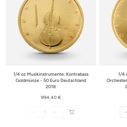
1/4 oz Musikinstrumente: Kontrabass
1/4 
Goldmünze - 50 Euro Deutschland
Orchester
2018
994,40 €
Menge
für
nicht
verfügbar