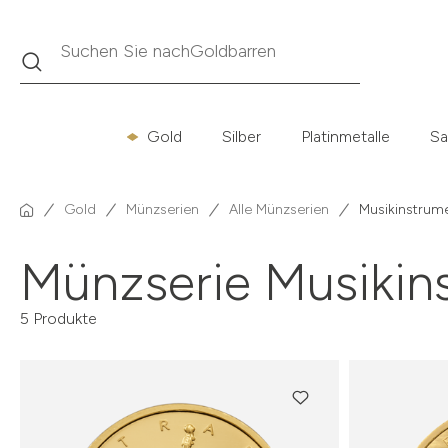
Suche
Suchen Sie nach
Krügerrand
Gold
Silber
Platinmetalle
Sa
Gold
Münzserien
Alle Münzserien
Musikinstrum
Münzserie Musikin
5 Produkte