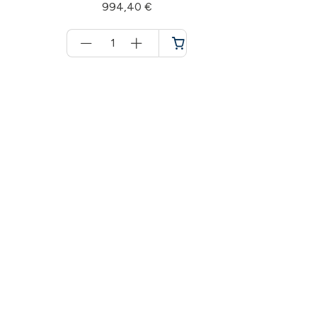
994,40 €
Menge
für
Warenkorb