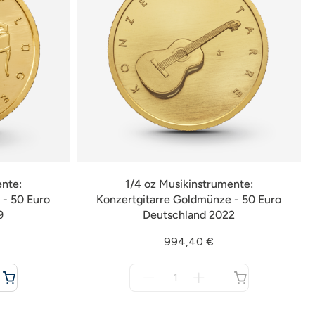
ente:
1/4 oz Musikinstrumente:
- 50 Euro
Konzertgitarre Goldmünze - 50 Euro
9
Deutschland 2022
994,40 €
Menge
für
nicht
verfügbar