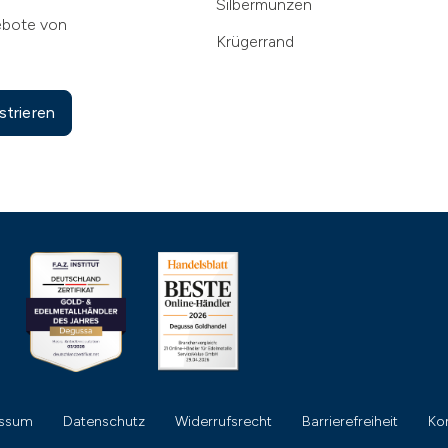
Silbermünzen
ebote von
Krügerrand
strieren
essum
Datenschutz
Widerrufsrecht
Barrierefreiheit
Ko