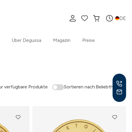
DE
Über Degussa
Magazin
Preise
r verfügbare Produkte
Sortieren nach:
Beliebtheit
Mo –
8:30