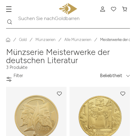
Suche
Suchen Sie nach
Goldbarren
Gold
Münzserien
Alle Münzserien
Meisterwerke der deut
Münzserie Meisterwerke der
deutschen Literatur
3 Produkte
Filter
Beliebtheit