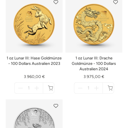
1 oz Lunar III: Hase Goldmünze
1 oz Lunar III: Drache
- 100 Dollars Australien 2023
Goldmünze - 100 Dollars
Australien 2024
3.960,00 €
3.975,00 €
Menge
Menge
für
für
nicht
nicht
verfügbar
verfügbar