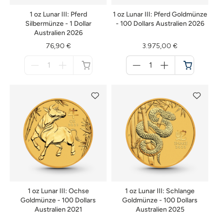
1 oz Lunar III: Pferd
1 oz Lunar III: Pferd Goldmünze
Silbermünze - 1 Dollar
- 100 Dollars Australien 2026
Australien 2026
76,90 €
3.975,00 €
Menge
Menge
für
für
nicht
Warenkorb
verfügbar
1 oz Lunar III: Ochse
1 oz Lunar III: Schlange
Goldmünze - 100 Dollars
Goldmünze - 100 Dollars
Australien 2021
Australien 2025