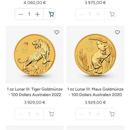
4.060,00 €
3.975,00 €
Menge
Menge
für
für
Warenkorb
nicht
verfügbar
1 oz Lunar III: Tiger Goldmünze
1 oz Lunar III: Maus Goldmünze
- 100 Dollars Australien 2022
- 100 Dollars Australien 2020
3.929,00 €
3.929,00 €
Menge
Menge
für
für
nicht
nicht
verfügbar
verfügbar