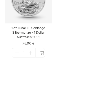
1 oz Lunar III: Schlange
Silbermünze - 1 Dollar
Australien 2025
76,90 €
Menge
für
nicht
verfügbar