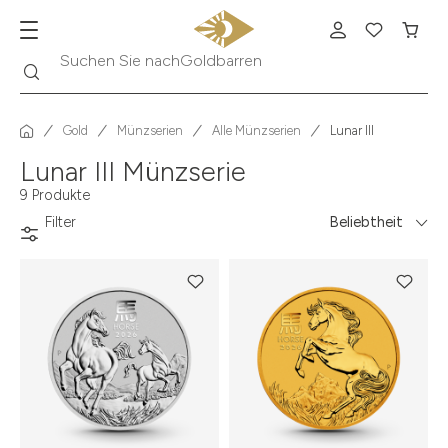
Goldbarren
Suche
Suchen Sie nach
Gold
Münzserien
Alle Münzserien
Lunar III
Lunar III Münzserie
9 Produkte
Filter
Beliebtheit