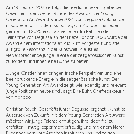
Am 19. Februar 2026 erfolgt die feierliche Bekanntgabe der
Gewinner:in der zweiten Runde des Awards. Der Young
Generation Art Award wurde 2024 von Degussa Goldhandel
in Kooperation mit dem Kunstmagazin Monopol ins Leben
gerufen und 2025 erstmals verliehen. Im Rahmen der
Teilnahme von Degussa an der Frieze London 2025 wurde der
Award einem internationalen Publikum vorgestellt und stieß
auf große Resonanz in der Kunstwelt. Ziel ist es,
vielversprechende junge Talente der zeitgenössischen Kunst
zu fördern und ihnen eine Bühne zu bieten.
„Junge Künstler:innen bringen frische Perspektiven und eine
beeindruckende Energie in die zeitgenössische Kunst. Der
Young Generation Art Award zeigt, wie lebendig und relevant
junge Positionen heute sind“, sagt Elke Buhr, Chefredakteurin
von Monopol.
Christian Rauch, Geschäftsführer Degussa, ergänzt: „Kunst ist
Ausdruck von Zukunft. Mit dem Young Generation Art Award
möchten wir junge Talente ermutigen, ihre Ideen frei zu
entfalten – mutig, experimentierfreudig und mit einem klaren
Blick nach vorn. Ihre Arbeiten inspirieren uns und zeigen,