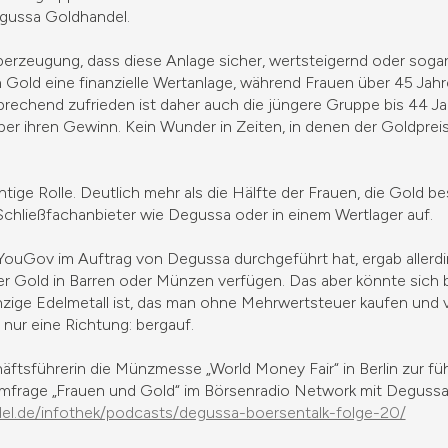
egussa Goldhandel.
Überzeugung, dass diese Anlage sicher, wertsteigernd oder sogar
n Gold eine finanzielle Wertanlage, während Frauen über 45 Ja
rechend zufrieden ist daher auch die jüngere Gruppe bis 44 Ja
über ihren Gewinn. Kein Wunder in Zeiten, in denen der Goldpre
htige Rolle. Deutlich mehr als die Hälfte der Frauen, die Gold b
 Schließfachanbieter wie Degussa oder in einem Wertlager auf.
t YouGov im Auftrag von Degussa durchgeführt hat, ergab allerd
er Gold in Barren oder Münzen verfügen. Das aber könnte sich 
nzige Edelmetall ist, das man ohne Mehrwertsteuer kaufen und 
nur eine Richtung: bergauf.
schäftsführerin die Münzmesse „World Money Fair“ in Berlin zur
mfrage „Frauen und Gold“ im Börsenradio Network mit Degussa
el.de/infothek/podcasts/degussa-boersentalk-folge-20/