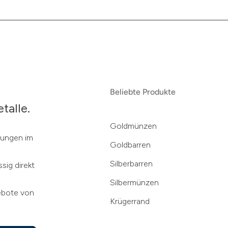
Beliebte Produkte
talle.
Goldmünzen
klungen im
Goldbarren
Silberbarren
sig direkt
Silbermünzen
ebote von
Krügerrand