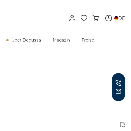
DE
Über Degussa
Magazin
Preise
Mo –
8:30