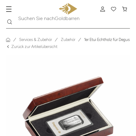
Suche
Suchen Sie nach
Krügerrand
Services & Zubehör
Zubehör
1er Etui Echtholz für Degussa 
Zurück zur Artikelübersicht