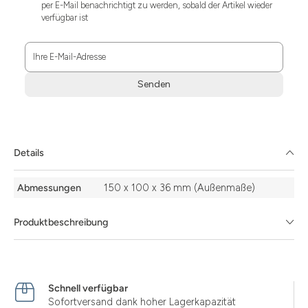
per E-Mail benachrichtigt zu werden, sobald der Artikel wieder
verfügbar ist
Ihre E-Mail-Adresse
Senden
Zum
Absenden
müssen
Sie
Details
die
Zustimmung
Details
aktivieren.
Abmessungen
150 x 100 x 36 mm (Außenmaße)
Produktbeschreibung
Schnell verfügbar
Sofortversand dank hoher Lagerkapazität