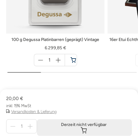
100 g Degussa Platinbarren (geprägt) Vintage
16er Etui Echt
6.299,85 €
Menge
für
Warenkorb
20,00 €
inkl. 19% MwSt
Versandkosten & Lieferung
Menge
Derzeit nicht verfügbar
für
Derzeit
nicht