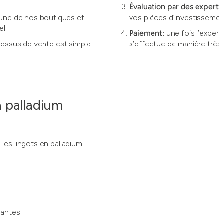
Évaluation par des expert
’une de nos boutiques et
vos pièces d’investisseme
el.
Paiement:
une fois l’expe
ocessus de vente est simple
s’effectue de manière trè
n palladium
les lingots en palladium
urantes