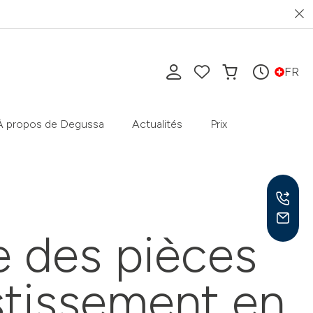
FR
À propos de Degussa
Actualités
Prix
 des pièces
Lun-
9h-1
stissement en