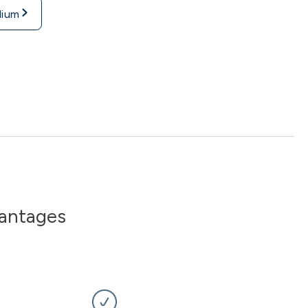
adium
vantages