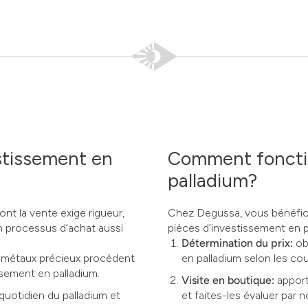
stissement en
Comment fonctio
palladium?
ont la vente exige rigueur,
Chez Degussa, vous bénéfici
n processus d’achat aussi
pièces d’investissement en p
Détermination du prix:
ob
s métaux précieux procèdent
en palladium selon les co
ssement en palladium.
Visite en boutique:
apport
 quotidien du palladium et
et faites-les évaluer par n