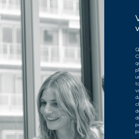
Q
C
q
p
u
t
v
d
c
d
d
p
p