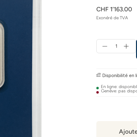
CHF 1’163.00
Exonéré de TVA
Menge
für
Ajouter
au
panier
Disponibilité en 
En ligne: disponib
Genève: pas disp
Ajoute