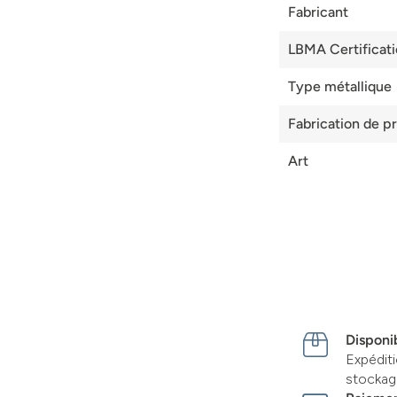
Fabricant
LBMA Certificat
Type métallique
Fabrication de p
Art
Disponib
Expédit
stocka