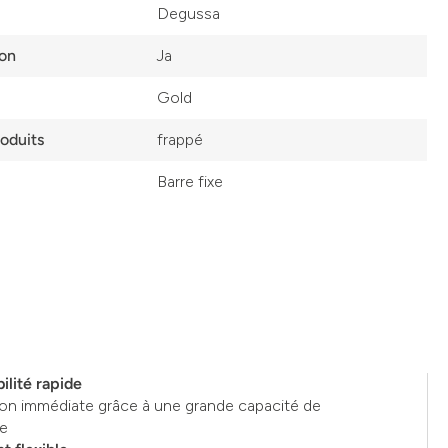
Degussa
ion
Ja
Gold
roduits
frappé
Barre fixe
ilité rapide
ion immédiate grâce à une grande capacité de
ge