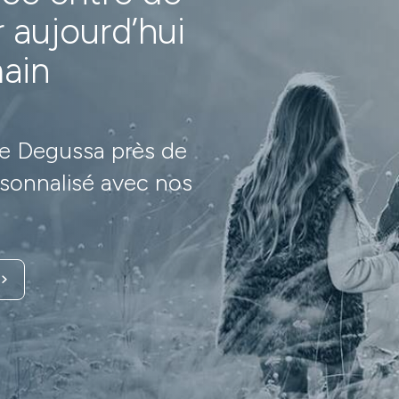
 aujourd’hui
ain
e Degussa près de
sonnalisé avec nos