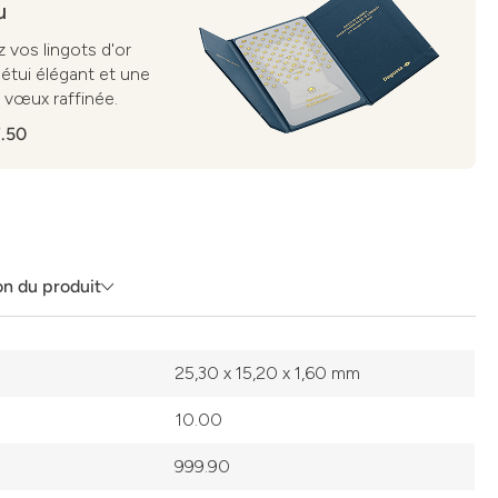
u
 vos lingots d'or
étui élégant et une
 vœux raffinée.
.50
on du produit
25,30 x 15,20 x 1,60 mm
10.00
999.90