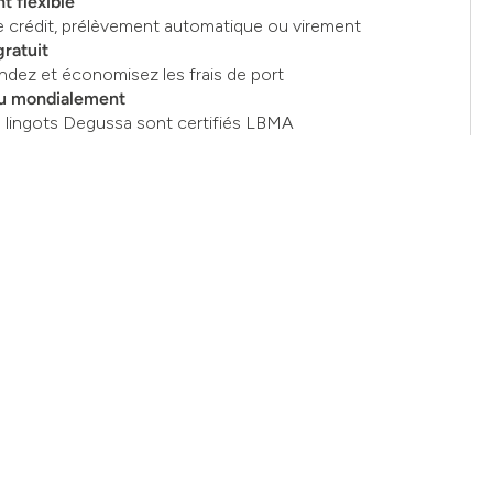
t flexible
e crédit, prélèvement automatique ou virement
gratuit
ez et économisez les frais de port
u mondialement
s lingots Degussa sont certifiés LBMA