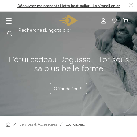
Découvrez maintenant : Notre best-seller - Le Vreneli en or
Lingots d'or
Recherche
Recherchez
L’étui cadeau Degussa – l’or sous
sa plus belle forme
Offrir de l’or
Services & Accessoires
Étui cadeau