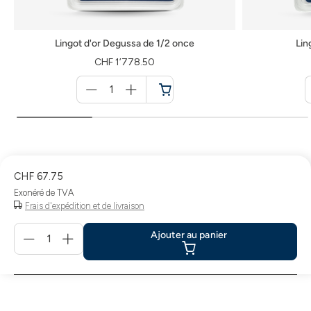
Lingot d'or Degussa de 1/2 once
Lin
CHF 1’778.50
Menge
für
Panier
CHF 67.75
Exonéré de TVA
Frais d'expédition et de livraison
Menge
Ajouter au panier
für
Ajouter
au
panier