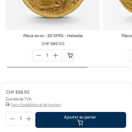
Pièce en or - 20 SFRS - Helvetia
Pièce
CHF 686.00
Menge
für
Panier
CHF 656.50
Exonéré de TVA
Frais d'expédition et de livraison
Menge
Ajouter au panier
für
Ajouter
au