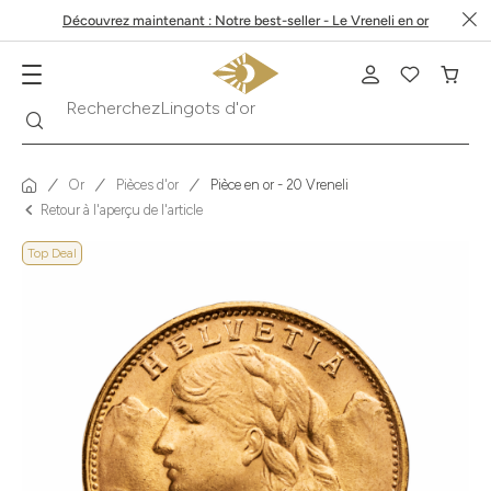
Découvrez maintenant : Notre best-seller - Le Vreneli en or
Recherche
Recherchez
Krugerrand
Or
Pièces d'or
Pièce en or - 20 Vreneli
Retour à l'aperçu de l'article
Top Deal