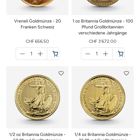
Vreneli Goldmünze - 20
1 oz Britannia Goldmünze - 100
Franken Schweiz
Pfund Großbritannien
verschiedene Jahrgänge
CHF 656.50
CHF 3’672.00
Menge
Menge
für
für
Warenkorb
Warenkorb
1/2 oz Britannia Goldmünze -
1/4 oz Britannia Goldmünze -