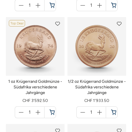
Menge
Menge
für
für
Warenkorb
Warenkorb
Top Deal
1 oz Krügerrand Goldmünze -
1/2 oz Krügerrand Goldmünze -
Südafrika verschiedene
Südafrika verschiedene
Jahrgänge
Jahrgänge
CHF 3’592.50
CHF 1’933.50
Menge
Menge
für
für
Warenkorb
Warenkorb