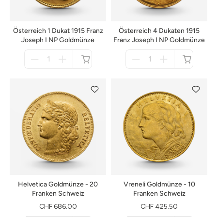
Österreich 1 Dukat 1915 Franz
Österreich 4 Dukaten 1915
Joseph I NP Goldmünze
Franz Joseph I NP Goldmünze
Menge
Menge
für
für
nicht
nicht
verfügbar
verfügbar
Helvetica Goldmünze - 20
Vreneli Goldmünze - 10
Franken Schweiz
Franken Schweiz
CHF 686.00
CHF 425.50