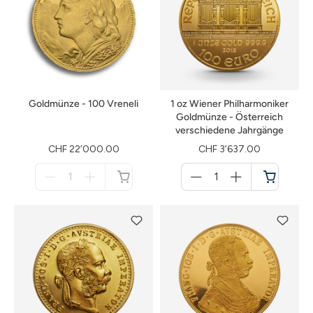
Goldmünze - 100 Vreneli
1 oz Wiener Philharmoniker
Goldmünze - Österreich
verschiedene Jahrgänge
CHF 22’000.00
CHF 3’637.00
Menge
Menge
für
für
nicht
Warenkorb
verfügbar