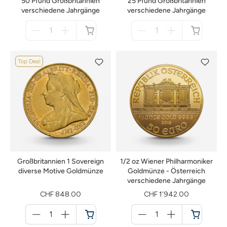
50 Pfund Großbritannien
25 Pfund Großbritannien
verschiedene Jahrgänge
verschiedene Jahrgänge
Menge
Menge
für
für
nicht
nicht
verfügbar
verfügbar
Top Deal
Großbritannien 1 Sovereign
1/2 oz Wiener Philharmoniker
diverse Motive Goldmünze
Goldmünze - Österreich
verschiedene Jahrgänge
CHF 848.00
CHF 1’942.00
Menge
Menge
für
für
Warenkorb
Warenkorb