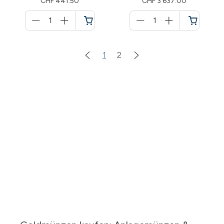
CHF 441.50
CHF 3’637.00
Menge
Menge
für
für
Warenkorb
Warenkorb
1
2