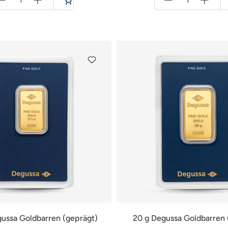
für
für
Warenkorb
Warenkorb
gussa Goldbarren (geprägt)
20 g Degussa Goldbarren 