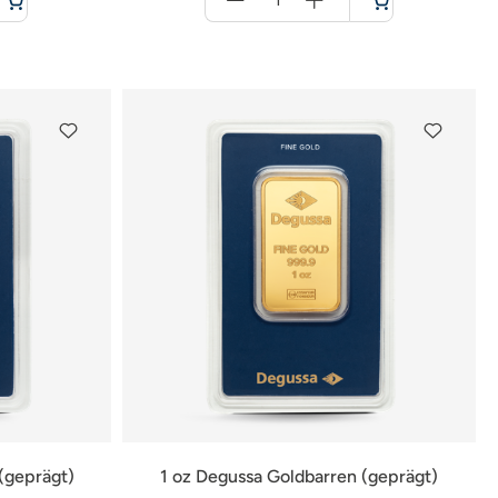
für
Warenkorb
(geprägt)
1 oz Degussa Goldbarren (geprägt)