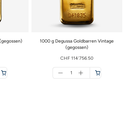
(gegossen)
1000 g Degussa Goldbarren Vintage
(gegossen)
CHF 114’756.50
Menge
für
Warenkorb