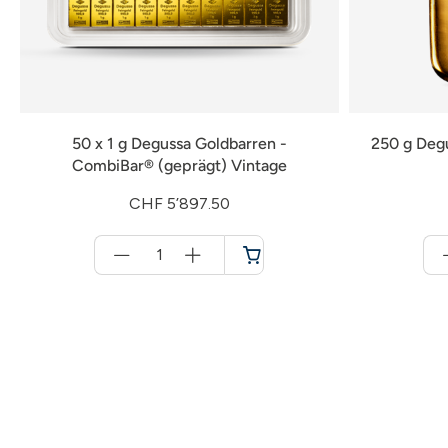
50 x 1 g Degussa Goldbarren -
250 g Deg
CombiBar® (geprägt) Vintage
CHF 5’897.50
Menge
für
Warenkorb