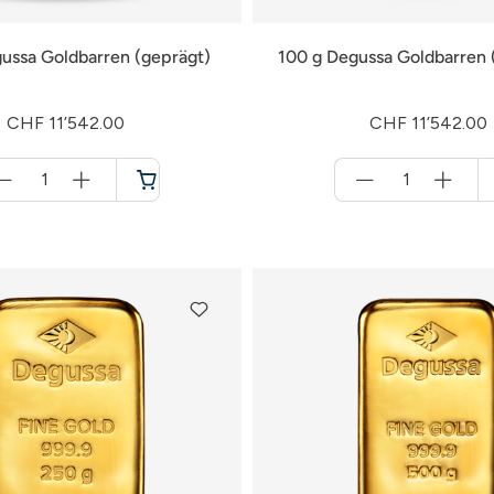
ussa Goldbarren (geprägt)
100 g Degussa Goldbarren 
CHF 11’542.00
CHF 11’542.00
Menge
Menge
für
für
Warenkorb
Warenkorb