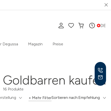
DE
r Degussa
Magazin
Preise
Goldbarren kaufen
16 Produkte
Mo-F
9-17
rstellung
Sortieren nach:
Empfehlung
+ Mehr Filter