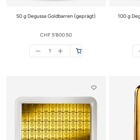
50 g Degussa Goldbarren (geprägt)
100 g Deg
CHF 5’800.50
Menge
für
Warenkorb