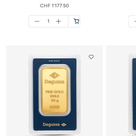
CHF 1’177.50
Menge
für
Warenkorb