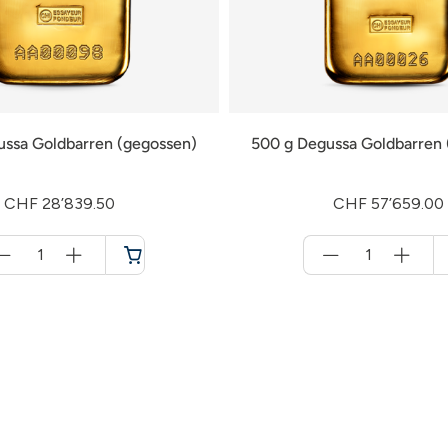
ussa Goldbarren (gegossen)
500 g Degussa Goldbarren 
CHF 28’839.50
CHF 57’659.00
Menge
Menge
für
für
Warenkorb
Warenkorb