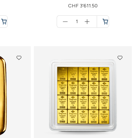
CHF 3’611.50
Menge
für
Warenkorb