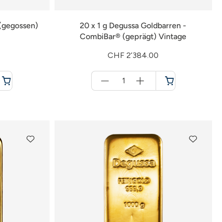
(gegossen)
20 x 1 g Degussa Goldbarren -
CombiBar® (geprägt) Vintage
CHF 2’384.00
Menge
für
Warenkorb