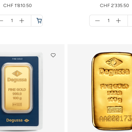
CHF 1’810.50
CHF 2’335.50
Menge
Menge
für
für
Warenkorb
Warenkorb