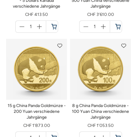
- 5 Dollars Kanada
500 Yuan China verschiedene
verschiedene Jahrgänge
Jahrgänge
CHF 413.50
CHF 3’610.00
Menge
Menge
für
für
Warenkorb
Warenkorb
15 g China Panda Goldmünze -
8 g China Panda Goldmünze -
200 Yuan verschiedene
100 Yuan China verschiedene
Jahrgänge
Jahrgänge
CHF 1’873.00
CHF 1’053.50
Menge
Menge