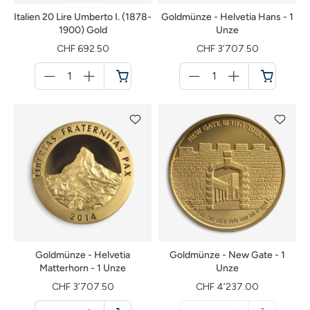
Italien 20 Lire Umberto I. (1878-
Goldmünze - Helvetia Hans - 1
1900) Gold
Unze
CHF 692.50
CHF 3’707.50
Menge
Menge
für
für
Warenkorb
Warenkorb
Goldmünze - Helvetia
Goldmünze - New Gate - 1
Matterhorn - 1 Unze
Unze
CHF 3’707.50
CHF 4’237.00
Menge
Menge