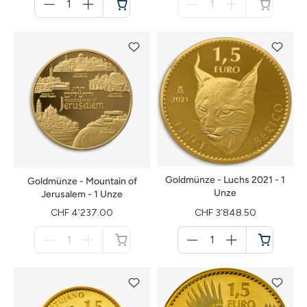
für
für
Warenkorb
nicht
verfügbar
Goldmünze - Luchs 2021 - 1
Goldmünze - Mountain of
Unze
Jerusalem - 1 Unze
CHF 4’237.00
CHF 3’848.50
Menge
Menge
für
für
nicht
Warenkorb
verfügbar