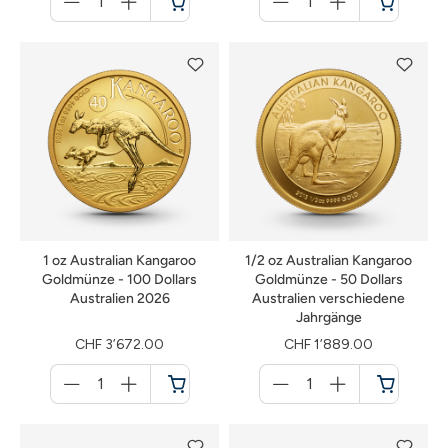
für
für
Warenkorb
Warenkorb
1 oz Australian Kangaroo
1/2 oz Australian Kangaroo
Goldmünze - 100 Dollars
Goldmünze - 50 Dollars
Australien 2026
Australien verschiedene
Jahrgänge
CHF 3’672.00
CHF 1’889.00
Menge
Menge
für
für
Warenkorb
Warenkorb