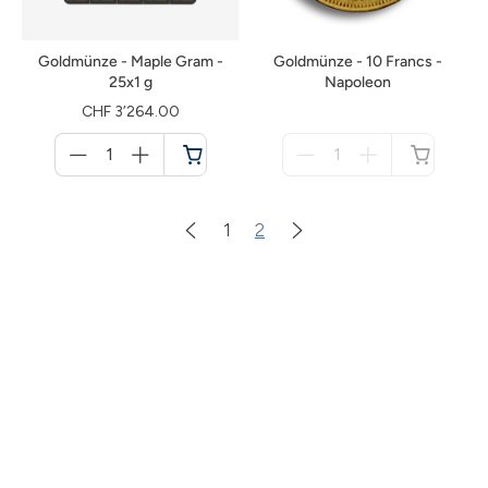
Goldmünze - Maple Gram -
Goldmünze - 10 Francs -
25x1 g
Napoleon
CHF 3’264.00
Menge
Menge
für
für
Warenkorb
nicht
verfügbar
1
2