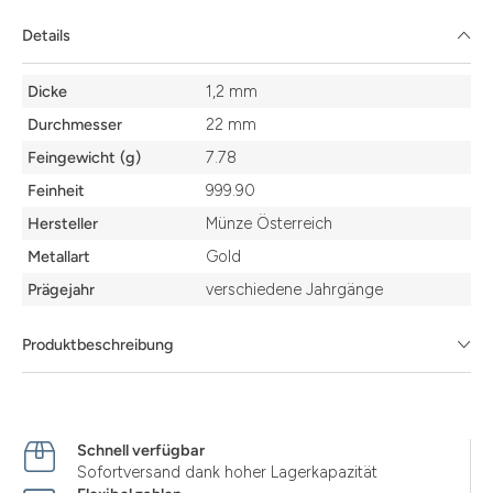
Details
Details
Dicke
1,2 mm
Durchmesser
22 mm
Feingewicht (g)
7.78
Feinheit
999.90
Hersteller
Münze Österreich
Metallart
Gold
Prägejahr
verschiedene Jahrgänge
Produktbeschreibung
Schnell verfügbar
Sofortversand dank hoher Lagerkapazität