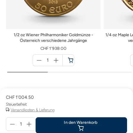
1/2 oz Wiener Philharmoniker Goldmünze -
1/4 oz Maple L
Österreich verschiedene Jahrgänge
ve
CHF 1’938.00
Menge
für
Warenkorb
CHF 1’004.50
Steuerbefreit
Versandkosten & Lieferung
Menge
In den Warenkorb
für
In