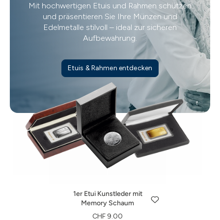
Mit hochwertigen Etuis und Rahmen schützen
und präsentieren Sie Ihre Münzen und
Edelmetalle stilvoll – ideal zur sicheren
Aufbewahrung.
Etuis & Rahmen entdecken
1er Etui Kunstleder mit
Memory Schaum
1er Etui Kunstleder für
1er Etui Echtholz für
CHF 9.00
Degussa Investmentbarren
Degussa Investmentbarren
1er Etui Kunstleder mit
Jetzt entdecken
CHF 17.00
CHF 28.00
Memory Schaum
Jetzt entdecken
Jetzt entdecken
CHF 9.00