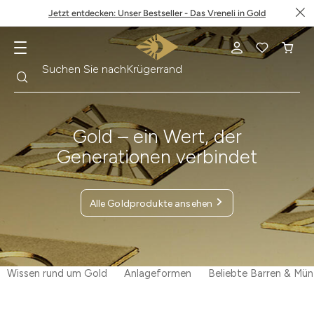
Jetzt entdecken: Unser Bestseller - Das Vreneli in Gold
Suche
Suchen Sie nach
Krügerrand
Gold – ein Wert, der
Generationen verbindet
Alle Goldprodukte ansehen
Wissen rund um Gold
Anlageformen
Beliebte Barren & Mü