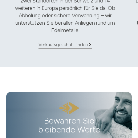
zwei Standorten in der Schweiz und 14
D
weiteren in Europa persönlich für Sie da. Ob
Abholung oder sichere Verwahrung – wir
unterstützen Sie bei allen Anliegen rund um
Edelmetalle.
Verkaufsgeschäft finden
Bewahren Sie
bleibende Werte