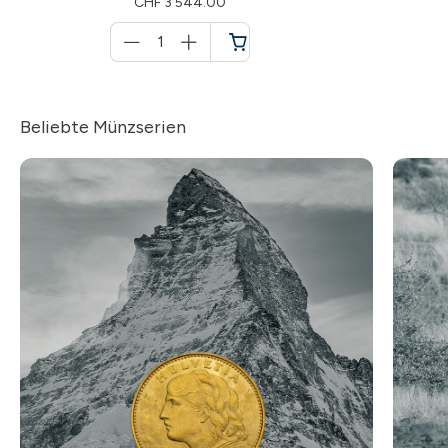
CHF 3’544.00
Menge
für
Warenkorb
Beliebte Münzserien