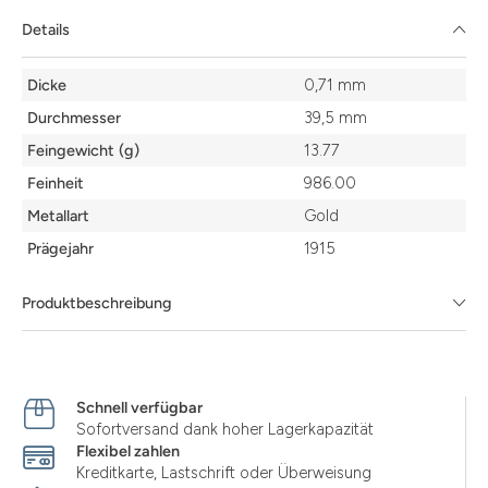
Details
Details
Dicke
0,71 mm
Durchmesser
39,5 mm
Feingewicht (g)
13.77
Feinheit
986.00
Metallart
Gold
Prägejahr
1915
Produktbeschreibung
Schnell verfügbar
Sofortversand dank hoher Lagerkapazität
Flexibel zahlen
Kreditkarte, Lastschrift oder Überweisung