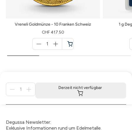
Vreneli Goldmünze - 10 Franken Schweiz
1 g De
CHF 417.50
Menge
für
Warenkorb
Menge
Derzeit nicht verfügbar
für
Derzeit
nicht
verfügbar
Degussa Newsletter:
Exklusive Informationen rund um Edelmetalle.