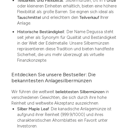
Teilbarkeit und Flexibilität
: Silbermünzen, oft in
1 Unze
oder kleineren Einheiten erhältlich, bieten eine höhere
Flexibilität als große Barren. Sie eignen sich ideal als
Tauschmittel
und erleichtern den
Teilverkauf
Ihrer
Anlage.
Historische Beständigkei
t: Der Name Degussa steht
seit jeher als Synonym für Qualität und Beständigkeit
in der Welt der Edelmetalle. Unsere Silbermünzen
repräsentieren diese Tradition und bieten handfeste
Sicherheit, die uns mehr überzeugt als virtuelle
Finanzkonzepte.
Entdecken Sie unsere Bestseller: Die
bekanntesten Anlagesilbermünzen
Wir führen die weltweit
beliebtesten Silbermünzen
in
verschiedenen Gewichten, die sich durch ihre hohe
Reinheit und weltweite Akzeptanz auszeichnen.
Silber Maple Leaf
: Die kanadische Anlagemünze ist
aufgrund ihrer Reinheit (999.9/1000) und ihres
charakteristischen Ahornblattes ein Favorit unter
Investoren.