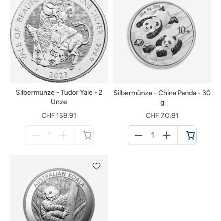
Silbermünze - Tudor Yale - 2
Silbermünze - China Panda - 30
Unze
g
CHF 158.91
CHF 70.81
Menge
Menge
für
für
nicht
Warenkorb
verfügbar