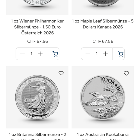
1 oz Wiener Philharmoniker
1 oz Maple Leaf Silbermünze - 5
Silbermünze - 1,50 Euro
Dollars Kanada 2026
Österreich 2026
CHF 67.56
CHF 67.56
Menge
Menge
für
für
Warenkorb
Warenkorb
1 oz Britannia Silbermünze - 2
1 oz Australian Kookaburra