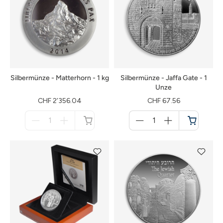
Silbermünze - Matterhorn - 1 kg
Silbermünze - Jaffa Gate - 1
Unze
CHF 2’356.04
CHF 67.56
Menge
Menge
für
für
nicht
Warenkorb
verfügbar