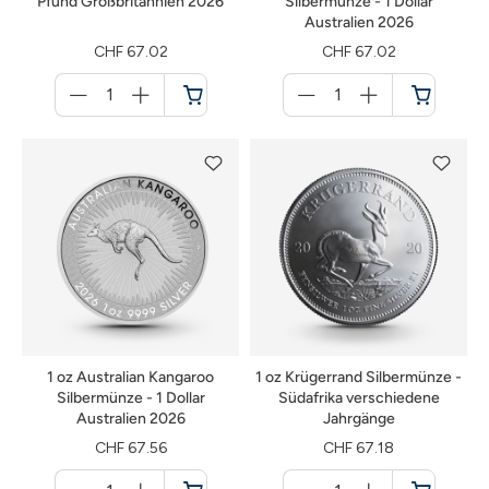
Pfund Großbritannien 2026
Silbermünze - 1 Dollar
Australien 2026
CHF 67.02
CHF 67.02
Menge
Menge
für
für
Warenkorb
Warenkorb
1 oz Australian Kangaroo
1 oz Krügerrand Silbermünze -
Silbermünze - 1 Dollar
Südafrika verschiedene
Australien 2026
Jahrgänge
CHF 67.56
CHF 67.18
Menge
Menge