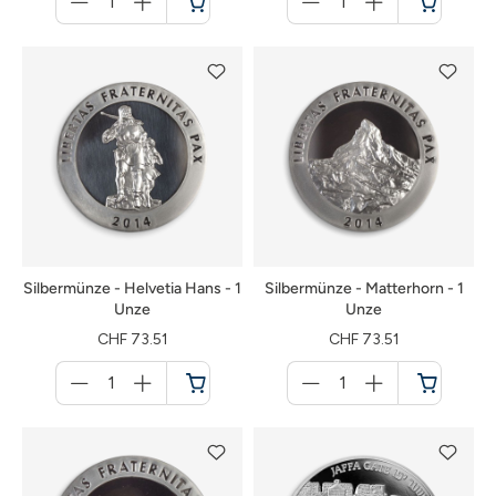
für
für
Warenkorb
Warenkorb
Silbermünze - Helvetia Hans - 1
Silbermünze - Matterhorn - 1
Unze
Unze
CHF 73.51
CHF 73.51
Menge
Menge
für
für
Warenkorb
Warenkorb