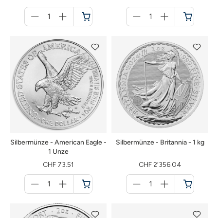
Menge
Menge
für
für
Warenkorb
Warenkorb
Silbermünze - American Eagle -
Silbermünze - Britannia - 1 kg
1 Unze
CHF 73.51
CHF 2’356.04
Menge
Menge
für
für
Warenkorb
Warenkorb