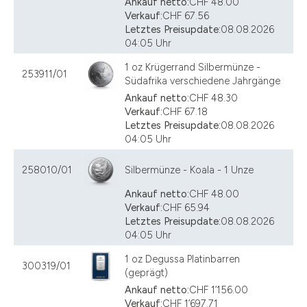
Ankauf netto:
CHF 48.00
Verkauf:
CHF 67.56
Letztes Preisupdate:
08.08.2026
04:05 Uhr
1 oz Krügerrand Silbermünze -
253911/01
Südafrika verschiedene Jahrgänge
Ankauf netto:
CHF 48.30
Verkauf:
CHF 67.18
Letztes Preisupdate:
08.08.2026
04:05 Uhr
258010/01
Silbermünze - Koala - 1 Unze
Ankauf netto:
CHF 48.00
Verkauf:
CHF 65.94
Letztes Preisupdate:
08.08.2026
04:05 Uhr
1 oz Degussa Platinbarren
300319/01
(geprägt)
Ankauf netto:
CHF 1’156.00
Verkauf:
CHF 1’697.71