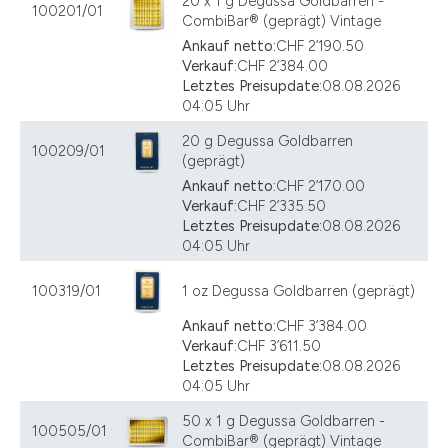
20 x 1 g Degussa Goldbarren -
100201/01
CombiBar® (geprägt) Vintage
Ankauf netto:
CHF 2’190.50
Verkauf:
CHF 2’384.00
Letztes Preisupdate:
08.08.2026
04:05 Uhr
20 g Degussa Goldbarren
100209/01
(geprägt)
Ankauf netto:
CHF 2’170.00
Verkauf:
CHF 2’335.50
Letztes Preisupdate:
08.08.2026
04:05 Uhr
100319/01
1 oz Degussa Goldbarren (geprägt)
Ankauf netto:
CHF 3’384.00
Verkauf:
CHF 3’611.50
Letztes Preisupdate:
08.08.2026
04:05 Uhr
50 x 1 g Degussa Goldbarren -
100505/01
CombiBar® (geprägt) Vintage