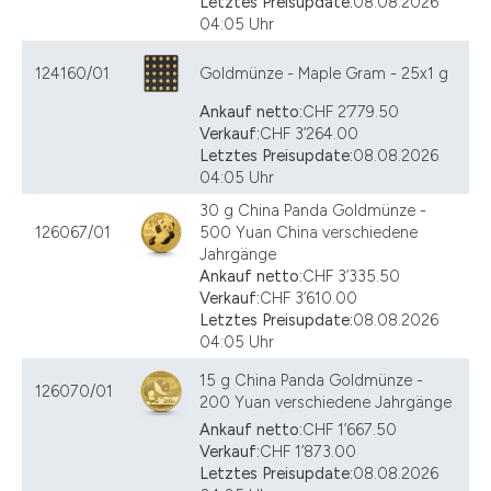
Letztes Preisupdate:
08.08.2026
04:05 Uhr
124160/01
Goldmünze - Maple Gram - 25x1 g
Ankauf netto:
CHF 2’779.50
Verkauf:
CHF 3’264.00
Letztes Preisupdate:
08.08.2026
04:05 Uhr
30 g China Panda Goldmünze -
126067/01
500 Yuan China verschiedene
Jahrgänge
Ankauf netto:
CHF 3’335.50
Verkauf:
CHF 3’610.00
Letztes Preisupdate:
08.08.2026
04:05 Uhr
15 g China Panda Goldmünze -
126070/01
200 Yuan verschiedene Jahrgänge
Ankauf netto:
CHF 1’667.50
Verkauf:
CHF 1’873.00
Letztes Preisupdate:
08.08.2026