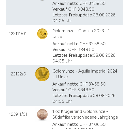
Ankauf netto:
CHF 3’458.50
Verkauf:
CHF 3’848.50
Letztes Preisupdate:
08.08.2026
04:05 Uhr
Goldmünze - Caballo 2023 - 1
122111/01
Unze
Ankauf netto:
CHF 3’458.50
Verkauf:
CHF 3’848.50
Letztes Preisupdate:
08.08.2026
04:05 Uhr
Goldmünze - Aguila Imperial 2024
122122/01
- 1 Unze
Ankauf netto:
CHF 3’458.50
Verkauf:
CHF 3’848.50
Letztes Preisupdate:
08.08.2026
04:05 Uhr
1 oz Krügerrand Goldmünze -
123911/01
Südafrika verschiedene Jahrgänge
Ankauf netto:
CHF 3’406.50