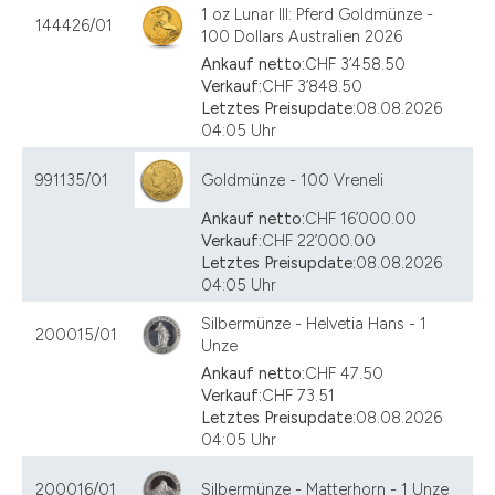
1 oz Lunar III: Pferd Goldmünze -
144426/01
100 Dollars Australien 2026
Ankauf netto:
CHF 3’458.50
Verkauf:
CHF 3’848.50
Letztes Preisupdate:
08.08.2026
04:05 Uhr
991135/01
Goldmünze - 100 Vreneli
Ankauf netto:
CHF 16’000.00
Verkauf:
CHF 22’000.00
Letztes Preisupdate:
08.08.2026
04:05 Uhr
Silbermünze - Helvetia Hans - 1
200015/01
Unze
Ankauf netto:
CHF 47.50
Verkauf:
CHF 73.51
Letztes Preisupdate:
08.08.2026
04:05 Uhr
200016/01
Silbermünze - Matterhorn - 1 Unze