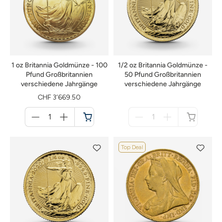
1 oz Britannia Goldmünze - 100
1/2 oz Britannia Goldmünze -
Pfund Großbritannien
50 Pfund Großbritannien
verschiedene Jahrgänge
verschiedene Jahrgänge
CHF 3’669.50
Menge
Menge
für
für
Warenkorb
nicht
verfügbar
Top Deal