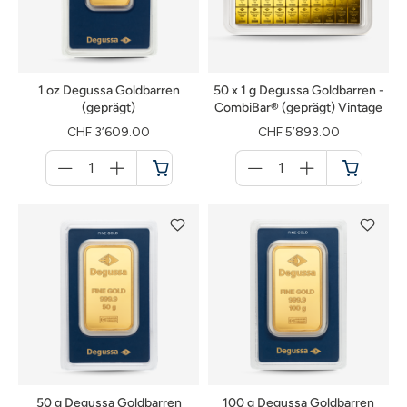
1 oz Degussa Goldbarren
50 x 1 g Degussa Goldbarren -
(geprägt)
CombiBar® (geprägt) Vintage
CHF 3’609.00
CHF 5’893.00
Menge
Menge
für
für
Warenkorb
Warenkorb
50 g Degussa Goldbarren
100 g Degussa Goldbarren