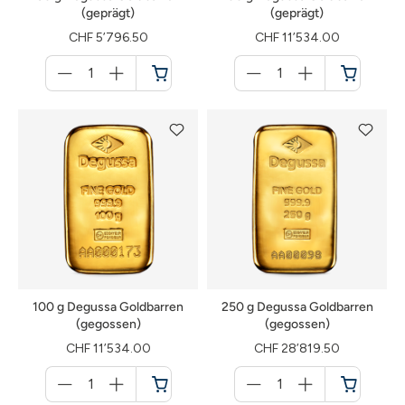
(geprägt)
(geprägt)
CHF 5’796.50
CHF 11’534.00
Menge
Menge
für
für
Warenkorb
Warenkorb
100 g Degussa Goldbarren
250 g Degussa Goldbarren
(gegossen)
(gegossen)
CHF 11’534.00
CHF 28’819.50
Menge
Menge
für
für
Warenkorb
Warenkorb