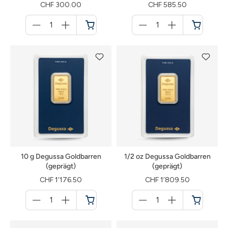
CHF 300.00
CHF 585.50
Menge
Menge
für
für
Warenkorb
Warenkorb
10 g Degussa Goldbarren
1/2 oz Degussa Goldbarren
(geprägt)
(geprägt)
CHF 1’176.50
CHF 1’809.50
Menge
Menge
für
für
Warenkorb
Warenkorb