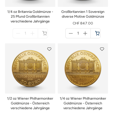
1/4 oz Britannia Goldmünze -
Großbritannien 1 Sovereign
25 Pfund Großbritannien
diverse Motive Goldmünze
verschiedene Jahrgänge
CHF 847.00
Menge
Menge
für
für
nicht
Warenkorb
verfügbar
1/2 oz Wiener Philharmoniker
1/4 oz Wiener Philharmoniker
Goldmünze - Österreich
Goldmünze - Österreich
verschiedene Jahrgänge
verschiedene Jahrgänge