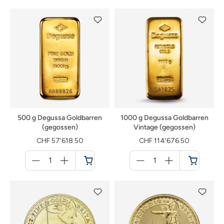
500 g Degussa Goldbarren
1000 g Degussa Goldbarren
(gegossen)
Vintage (gegossen)
CHF 57’618.50
CHF 114’676.50
Menge
Menge
für
für
Warenkorb
Warenkorb