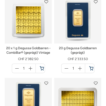
20 x 1 g Degussa Goldbarren -
20 g Degussa Goldbarren
CombiBar® (geprägt) Vintage
(geprägt)
CHF 2’382.50
CHF 2’333.50
Menge
Menge
für
für
Warenkorb
Warenkorb