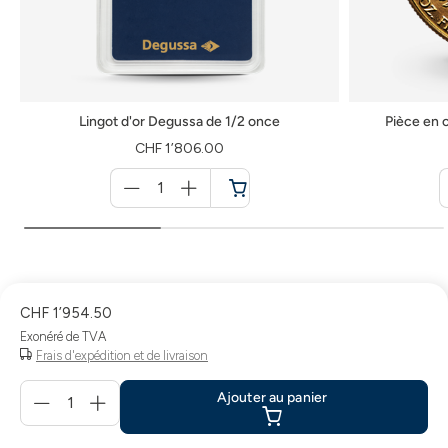
Lingot d'or Degussa de 1/2 once
Pièce en 
CHF 1’806.00
Menge
für
Panier
CHF 1’954.50
Exonéré de TVA
Frais d'expédition et de livraison
Menge
Ajouter au panier
für
Ajouter
au